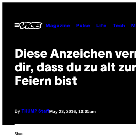
Skip
to
content
Open
Magazine
Pulse
Life
Tech
M
Menu
Diese Anzeichen ver
dir, dass du zu alt z
Feiern bist
By
May 23, 2016, 10:05am
THUMP Staff
Share: