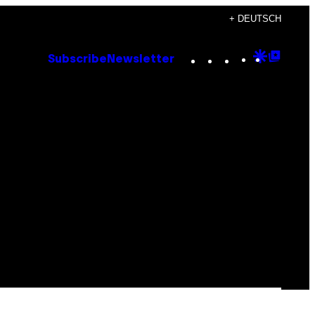
+ DEUTSCH
Instagram
TikTok
YouTube
Google
Goog
Subscribe
Newsletter
Discove
Top
Posts