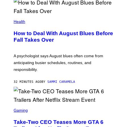
Health
How to Deal With August Blues Before
Fall Takes Over
A psychologist says August blues often come from
anticipating busier schedules, routines, and
responsibility.
32 MINUTES AGO
BY
SAMMI CARAMELA
S
C
Gaming
R
E
Take-Two CEO Teases More GTA 6
E
N