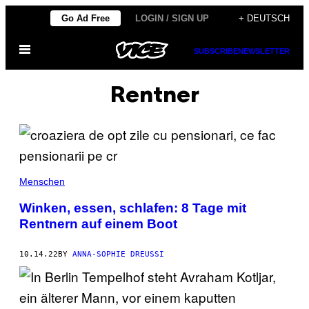
Skip
Go Ad Free
LOGIN / SIGN UP
+ DEUTSCH
to
Open
content
SUBSCRIBE
NEWSLETTER
Menu
Rentner
Menschen
Winken, essen, schlafen: 8 Tage mit
Rentnern auf einem Boot
10.14.22
BY
ANNA-SOPHIE DREUSSI