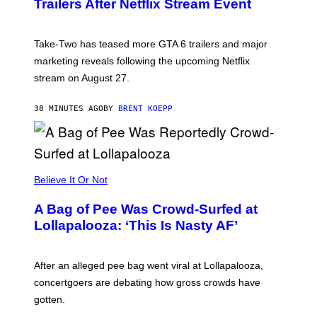
Trailers After Netflix Stream Event
S
H
O
T
Take-Two has teased more GTA 6 trailers and major
:
marketing reveals following the upcoming Netflix
R
O
stream on August 27.
C
K
S
38 MINUTES AGO
BY
BRENT KOEPP
T
A
R
G
A
M
Believe It Or Not
E
S
A Bag of Pee Was Crowd-Surfed at
Lollapalooza: ‘This Is Nasty AF’
After an alleged pee bag went viral at Lollapalooza,
concertgoers are debating how gross crowds have
gotten.