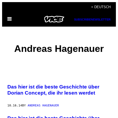
Skip
+ DEUTSCH
to
Open
content
SUBSCRIBE
NEWSLETTER
Menu
Andreas Hagenauer
POSTS
Das hier ist die beste Geschichte über
BY
Dorian Concept, die ihr lesen werdet
THIS
10.16.14
BY
ANDREAS HAGENAUER
AUTHOR