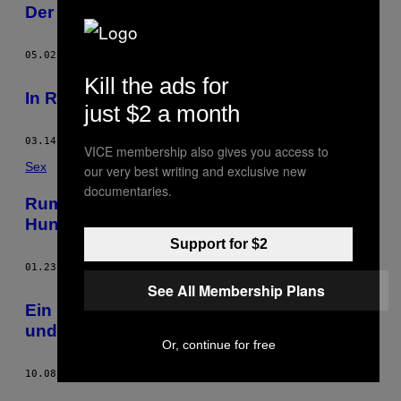
Der Tod eines rumänischen Kängurus
05.02.14
BY
MIHAI POPESCU
Kill the ads for
In Rumänien bebt konstant die Erde
just $2 a month
03.14.14
BY
MIHAI POPESCU
VICE membership also gives you access to
Sex
our very best writing and exclusive new
documentaries.
Rumänen töten rudelweise streunende
Hunde
Support for $2
01.23.14
BY
MIHAI POPESCU
See All Membership Plans
Ein neunjähriger rumänischer Muskelprotz
und sein stocksaurer Vater
Or, continue for free
10.08.13
BY
MIHAI POPESCU