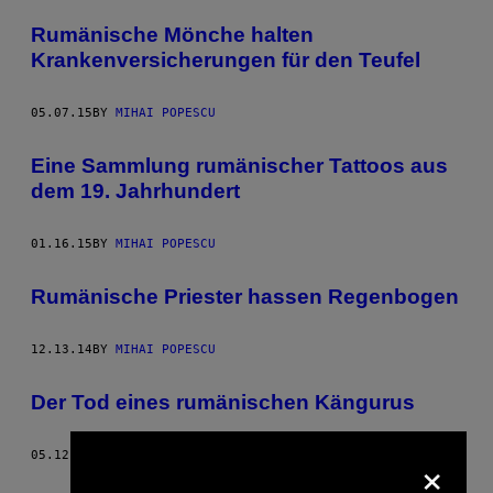
POSTS
Rumänische Mönche halten
BY
Krankenversicherungen für den Teufel
THIS
05.07.15
BY
MIHAI POPESCU
AUTHOR
Eine Sammlung rumänischer Tattoos aus
dem 19. Jahrhundert
01.16.15
BY
MIHAI POPESCU
Rumänische Priester hassen Regenbogen
12.13.14
BY
MIHAI POPESCU
Der Tod eines rumänischen Kängurus
×
05.12.14
BY
MIHAI POPESCU