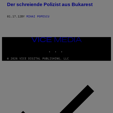
Der schreiende Polizist aus Bukarest
01.17.12
BY
MIHAI POPESCU
VICE
MEDIA
INSTAGRAM
TIKTOK
YOUTUBE
© 2026 VICE DIGITAL PUBLISHING, LLC