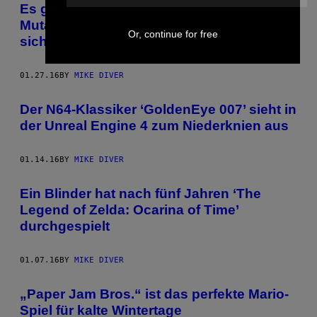
Es gibt endlich wieder ein ‘Teenage
Mutant Ninja Turtles’-Game, auf das man
Or, continue for free
sich freuen kann
01.27.16
BY
MIKE DIVER
Der N64-Klassiker ‘GoldenEye 007’ sieht in
der Unreal Engine 4 zum Niederknien aus
01.14.16
BY
MIKE DIVER
Ein Blinder hat nach fünf Jahren ‘The
Legend of Zelda: Ocarina of Time’
durchgespielt
01.07.16
BY
MIKE DIVER
„Paper Jam Bros.“ ist das perfekte Mario-
Spiel für kalte Wintertage