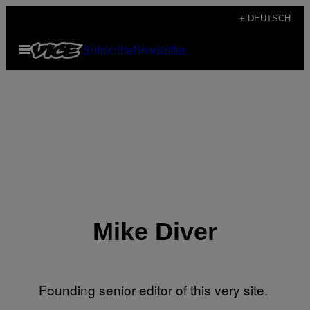
Skip
+ DEUTSCH
to
Open
Subscribe
Newsletter
content
Menu
Mike Diver
Founding senior editor of this very site.