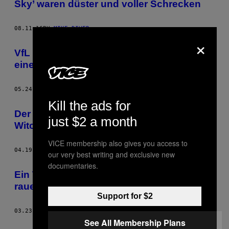
Sky’ waren düster und voller Schrecken
08.11.16
BY
MIKE DIVER
×
VfL Wolfsburg zahlt FIFA-Spieler DaveBtw
einen „sehr angenehmen Lohn”
05.24.16
BY
MIKE DIVER
Kill the ads for
Der Designer hinter der Welt von ‘The
just $2 a month
Witcher 3: Wild Hunt’
VICE membership also gives you access to
04.19.16
BY
MIKE DIVER
our very best writing and exclusive new
documentaries.
Ein Tag ohne Mord und Totschlag auf dem
rauen Pflaster von Los Santos
Support for $2
03.23.16
BY
MIKE DIVER
See All Membership Plans