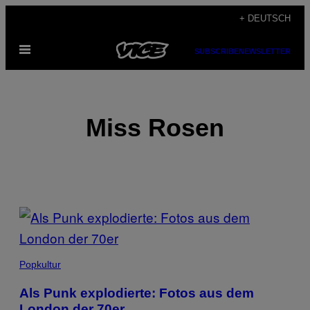
Skip
+ DEUTSCH
to
Open
content
SUBSCRIBE
NEWSLETTER
Menu
Miss Rosen
POSTS
BY
THIS
Popkultur
AUTHOR
Als Punk explodierte: Fotos aus dem
London der 70er