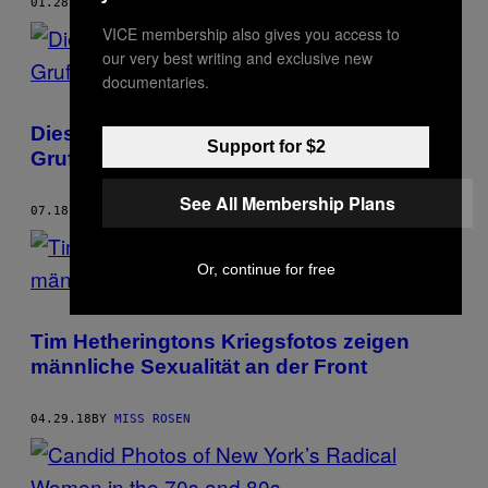
01.28.19
BY
MISS ROSEN
VICE membership also gives you access to
our very best writing and exclusive new
documentaries.
Dieser Künstler hat eine Woche in einer
Support for $2
Gruft verbracht und Leichen fotografiert
See All Membership Plans
07.18.18
BY
MISS ROSEN
Or, continue for free
Tim Hetheringtons Kriegsfotos zeigen
männliche Sexualität an der Front
04.29.18
BY
MISS ROSEN