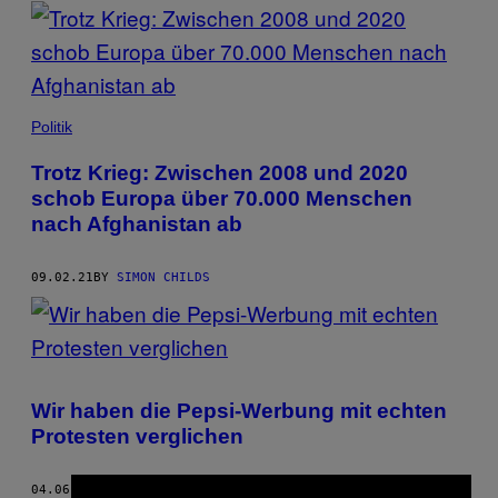
POSTS
BY
THIS
Politik
AUTHOR
Trotz Krieg: Zwischen 2008 und 2020
schob Europa über 70.000 Menschen
nach Afghanistan ab
09.02.21
BY
SIMON CHILDS
Wir haben die Pepsi-Werbung mit echten
Protesten verglichen
04.06.17
BY
SIMON CHILDS