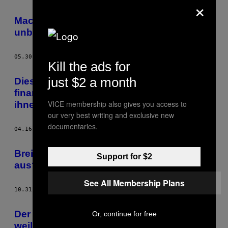
×
Macht dieses Start-up Mieten endgültig
unbezahlbar?
05.30.16
BY
SIMON CHILDS
Kill the ads for
just $2 a month
Dieser Rechtspopulist will Studentinnen
finanziell helfen – indem er Pornos mit
VICE membership also gives you access to
ihnen dreht
our very best writing and exclusive new
documentaries.
04.16.15
BY
SIMON CHILDS
Breitet sich Krokodil nun auch in Europa
Support for $2
aus?
See All Membership Plans
10.31.13
BY
SIMON CHILDS
Der Fußballer, der ins Gefängnis musste,
Or, continue for free
weil er talentiert war