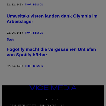
02.12.14
BY
THOR BENSON
Umweltaktivisten landen dank Olympia im
Arbeitslager
02.06.14
BY
THOR BENSON
Tech
Fogotify macht die vergessenen Untiefen
von Spotify hörbar
02.04.14
BY
THOR BENSON
VICE
MEDIA
INSTAGRAM
TIKTOK
YOUTUBE
© 2026 VICE DIGITAL PUBLISHING, LLC