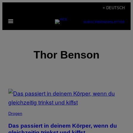
Skip
+ DEUTSCH
to
Open
content
SUBSCRIBE
NEWSLETTER
Menu
Thor Benson
POSTS
BY
THIS
Drogen
AUTHOR
Das passiert in deinem Körper, wenn du
gleichzeitig trinkst und kiffst