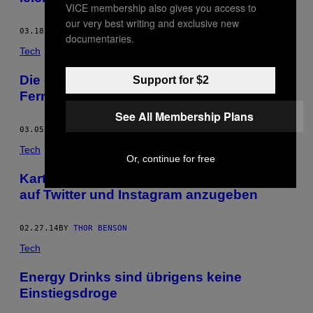
VICE membership also gives you access to
our very best writing and exclusive new
03.18.14
BY
THOR BENSON
documentaries.
Tech
Die erste Kiffer-Werbung kommt ins US-
Support for $2
Fernsehen
See All Membership Plans
03.05.14
BY
THOR BENSON
Tech
Or, continue for free
Kartellkids lieben es, mit ihrem Reichtum
auf Twitter und Instagram anzugeben
02.27.14
BY
THOR BENSON
Tech
Energy Drinks sind übrigens keine
Einstiegsdroge