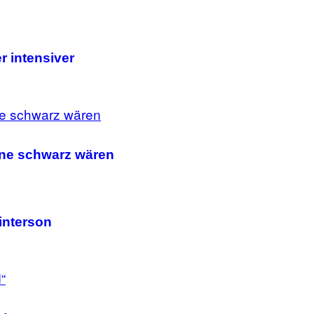
r intensiver
erne schwarz wären
interson