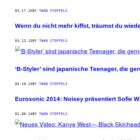
03.17.15
BY
TWAN STOFFELS
Wenn du nicht mehr kiffst, träumst du wiede
03.12.15
BY
TWAN STOFFELS
‘B-Styler’ sind japanische Teenager, die g
04.10.14
BY
TWAN STOFFELS
Eurosonic 2014: Noisey präsentiert Sofie W
01.06.14
BY
TWAN STOFFELS