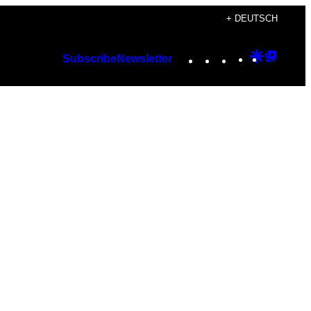
+ DEUTSCH
Instagram
TikTok
YouTube
Google
Googl
Subscribe
Newsletter
Discover
Top
Posts