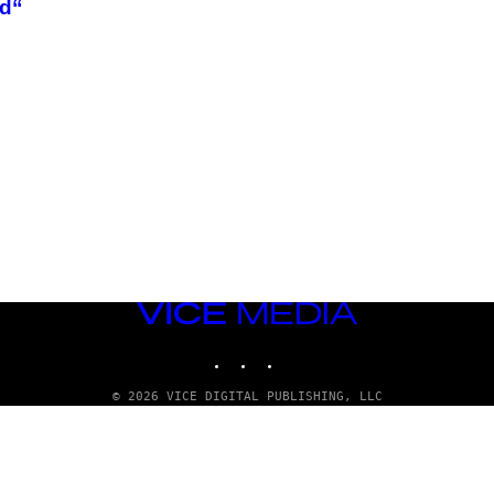
d“
VICE
MEDIA
INSTAGRAM
TIKTOK
YOUTUBE
© 2026 VICE DIGITAL PUBLISHING, LLC