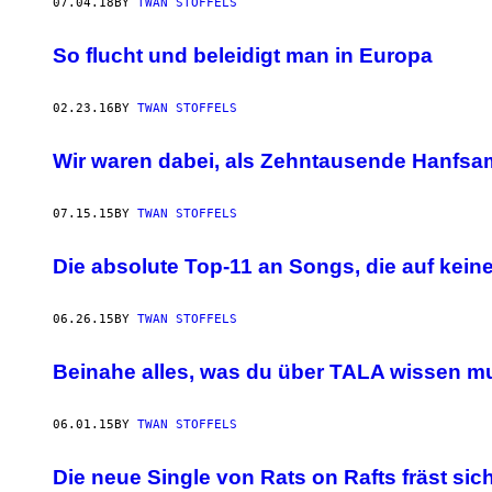
AUTHOR
07.04.18
BY
TWAN STOFFELS
So flucht und beleidigt man in Europa
02.23.16
BY
TWAN STOFFELS
Wir waren dabei, als Zehntausende Hanfsa
07.15.15
BY
TWAN STOFFELS
Die absolute Top-11 an Songs, die auf kein
06.26.15
BY
TWAN STOFFELS
Beinahe alles, was du über TALA wissen m
06.01.15
BY
TWAN STOFFELS
Die neue Single von Rats on Rafts fräst sic