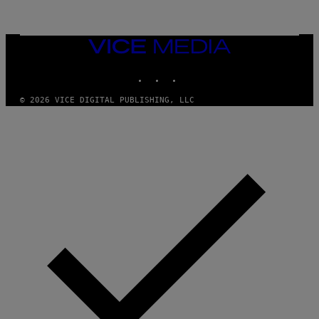
Q
L
U
A
E
I
S
/
T
VICE
G
I
MEDIA
E
O
T
INSTAGRAM
TIKTOK
YOUTUBE
N
T
.
Y
P
© 2026 VICE DIGITAL PUBLISHING, LLC
I
H
M
O
A
T
G
O
E
:
S
M
F
A
O
R
R
T
T
I
R
N
I
B
B
E
E
R
C
N
A
E
F
T
E
T
S
I
T
/
I