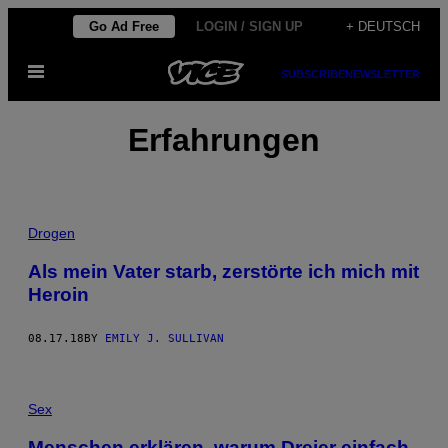
Skip
Go Ad Free
LOGIN / SIGN UP
+ DEUTSCH
to
Open
content
SUBSCRIBE
NEWSLETTER
Menu
Erfahrungen
Drogen
Als mein Vater starb, zerstörte ich mich mit
Heroin
08.17.18
BY
EMILY J. SULLIVAN
Sex
Menschen erklären, warum Dreier einfach