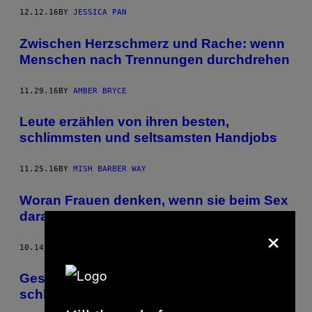
12.12.16
BY
JESSICA PAN
Zwischen Herzschmerz und Rache: wenn
Menschen nach Trennungen durchdrehen
11.29.16
BY
AMBER BRYCE
Leute erzählen von ihren besten,
schlimmsten und seltsamsten Handjobs
11.25.16
BY
MISH BARBER WAY
Woran Frauen denken, wenn sie beim Sex
darauf warten, dass ihr Partner kommt
×
10.14.16
BY
SOPHIE SAINT THOMAS
Geschichten von den womöglich
schlimmsten ersten Dates aller Zeiten