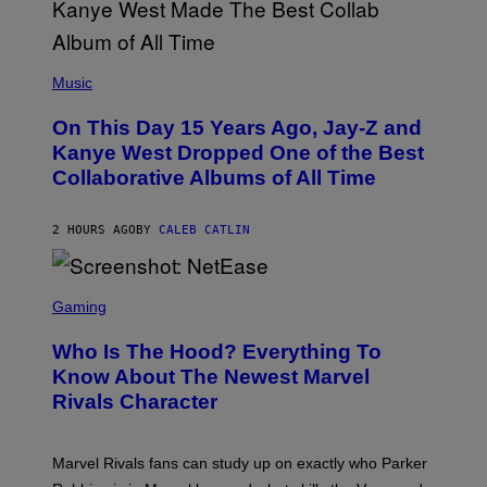
O
P
H
E
(
R
P
Music
P
H
O
O
L
On This Day 15 Years Ago, Jay-Z and
T
K
O
Kanye West Dropped One of the Best
/
B
N
Collaborative Albums of All Time
Y
B
D
C
A
U
N
2 HOURS AGO
BY
CALEB CATLIN
P
I
H
E
O
L
T
S
B
O
C
Gaming
O
B
R
C
A
E
Z
N
Who Is The Hood? Everything To
E
A
K
N
Know About The Newest Marvel
R
/
S
S
N
Rivals Character
H
K
B
O
I
C
T
/
U
:
G
N
Marvel Rivals fans can study up on exactly who Parker
N
E
I
E