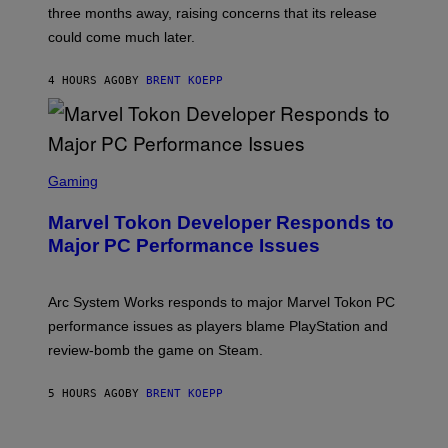
:
three months away, raising concerns that its release
R
O
could come much later.
C
K
S
4 HOURS AGO
BY
BRENT KOEPP
T
A
R
G
A
S
M
C
Gaming
E
R
S
E
Marvel Tokon Developer Responds to
E
N
Major PC Performance Issues
S
H
O
T
Arc System Works responds to major Marvel Tokon PC
:
performance issues as players blame PlayStation and
P
L
review-bomb the game on Steam.
A
Y
S
5 HOURS AGO
BY
BRENT KOEPP
T
A
T