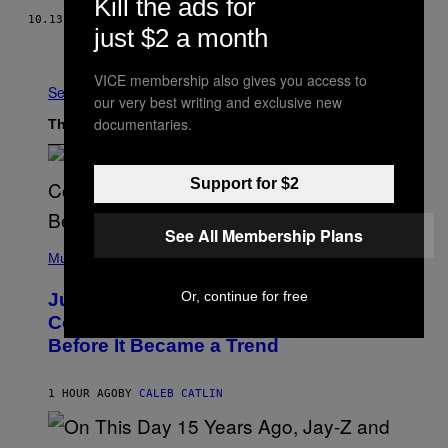
Kill the ads for
10.13.16
BY
EMALIE MARTHE
just $2 a month
Older
VICE membership also gives you access to
See All
our very best writing and exclusive new
documentaries.
The Latest
Support for $2
See All Membership Plans
(
P
Music
H
O
Or, continue for free
Justin Timberlake Released a
T
O
Country-Inspired Album in 2018 Long
B
Before It Became a Trend
Y
C
H
R
1 HOUR AGO
BY
CALEB CATLIN
I
S
T