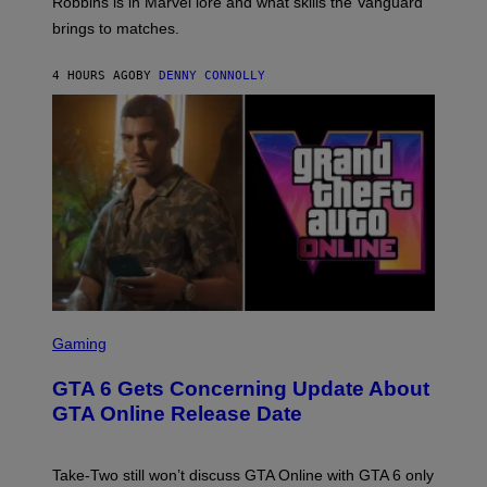
T
Robbins is in Marvel lore and what skills the Vanguard
V
T
T
E
brings to matches.
E
Y
R
A
I
S
S
M
A
4 HOURS AGO
BY
DENNY CONNOLLY
E
A
L
G
V
E
I
S
A
F
G
O
E
R
T
V
T
E
Y
V
I
O
M
)
A
G
E
S
S
)
C
Gaming
R
E
GTA 6 Gets Concerning Update About
E
N
GTA Online Release Date
S
H
O
T
Take-Two still won’t discuss GTA Online with GTA 6 only