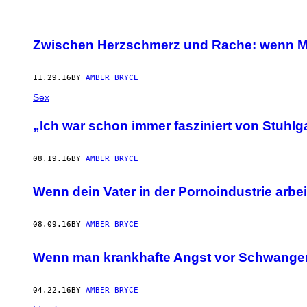
POSTS
Zwischen Herzschmerz und Rache: wenn 
BY
11.29.16
BY
AMBER BRYCE
THIS
Sex
AUTHOR
„Ich war schon immer fasziniert von Stuhl
08.19.16
BY
AMBER BRYCE
Wenn dein Vater in der Pornoindustrie arbei
08.09.16
BY
AMBER BRYCE
Wenn man krankhafte Angst vor Schwanger
04.22.16
BY
AMBER BRYCE