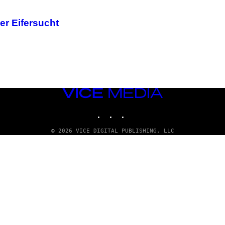
er Eifersucht
VICE
MEDIA
INSTAGRAM
TIKTOK
YOUTUBE
© 2026 VICE DIGITAL PUBLISHING, LLC