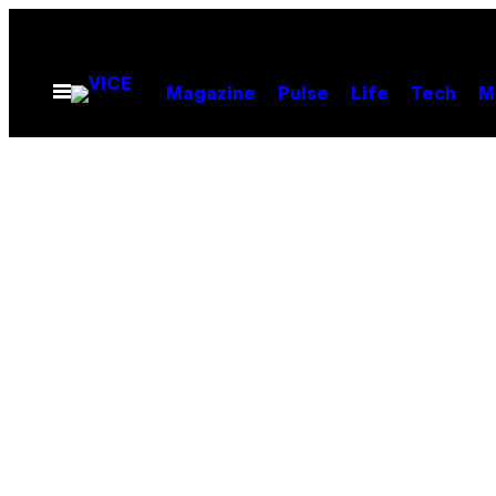
Skip
to
content
Open
Magazine
Pulse
Life
Tech
M
Menu