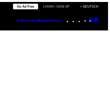
Go Ad Free
LOGIN / SIGN UP
+ DEUTSCH
Instagram
TikTok
YouTube
Google
Goog
Subscribe
Newsletter
Discove
Top
Posts