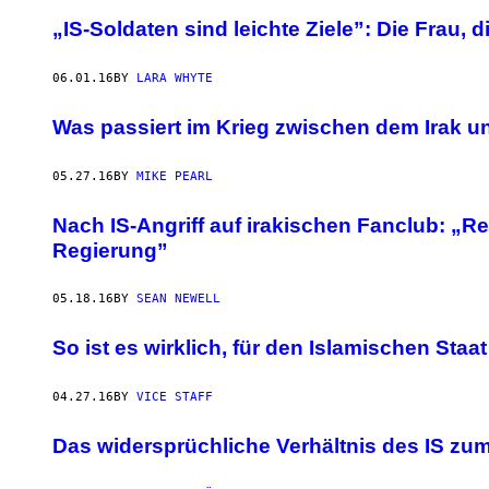
„IS-Soldaten sind leichte Ziele”: Die Frau,
06.01.16
BY
LARA WHYTE
Was passiert im Krieg zwischen dem Irak u
05.27.16
BY
MIKE PEARL
Nach IS-Angriff auf irakischen Fanclub: „R
Regierung”
05.18.16
BY
SEAN NEWELL
So ist es wirklich, für den Islamischen Sta
04.27.16
BY
VICE STAFF
Das widersprüchliche Verhältnis des IS zu