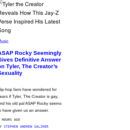
usic
ASAP Rocky Seemingly
Gives Definitive Answer
on Tyler, The Creator’s
Sexuality
ip-hop fans have wondered for
ears if Tyler, The Creator is gay,
nd his old pal ASAP Rocky seems
o have given us an answer.
 HOURS AGO
BY
STEPHEN ANDREW GALIHER