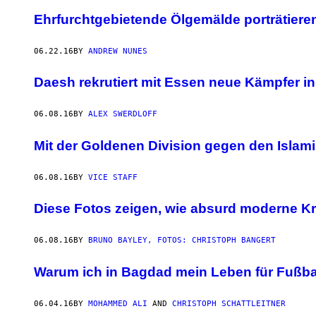
Ehrfurchtgebietende Ölgemälde porträtiere
06.22.16
BY
ANDREW NUNES
Daesh rekrutiert mit Essen neue Kämpfer i
06.08.16
BY
ALEX SWERDLOFF
Mit der Goldenen Division gegen den Islam
06.08.16
BY
VICE STAFF
Diese Fotos zeigen, wie absurd moderne Kr
06.08.16
BY
BRUNO BAYLEY, FOTOS: CHRISTOPH BANGERT
Warum ich in Bagdad mein Leben für Fußball
06.04.16
BY
MOHAMMED ALI
AND
CHRISTOPH SCHATTLEITNER