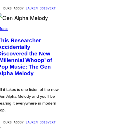
 HOURS AGO
BY
LAUREN BOISVERT
usic
This Researcher
Accidentally
Discovered the New
‘Millennial Whoop’ of
Pop Music: The Gen
Alpha Melody
ll it takes is one listen of the new
en Alpha Melody and you’ll be
earing it everywhere in modern
op.
 HOURS AGO
BY
LAUREN BOISVERT