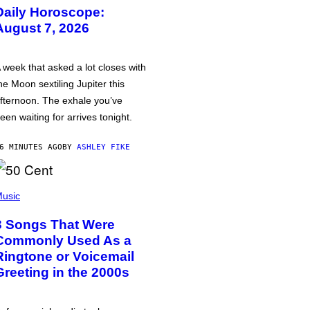
Daily Horoscope:
August 7, 2026
 week that asked a lot closes with
he Moon sextiling Jupiter this
fternoon. The exhale you’ve
een waiting for arrives tonight.
6 MINUTES AGO
BY
ASHLEY FIKE
usic
3 Songs That Were
Commonly Used As a
Ringtone or Voicemail
Greeting in the 2000s