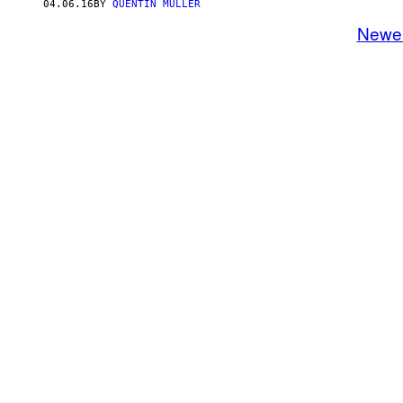
04.06.16
BY
QUENTIN MÜLLER
Newe