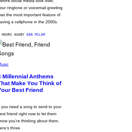
efore social media took over,
our ringtone or voicemail greeting
as the most important feature of
aving a cellphone in the 2000s.
 HOURS AGO
BY
DAN MILAM
usic
3 Millennial Anthems
That Make You Think of
Your Best Friend
f you need a song to send to your
est friend right now to let them
now you’re thinking about them,
ere’s three.