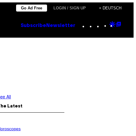
Go Ad Free
LOGIN / SIGN UP
+ DEUTSCH
Instagram
TikTok
YouTube
Google
Goog
Subscribe
Newsletter
Discove
Top
Posts
ee All
The Latest
oroscopes