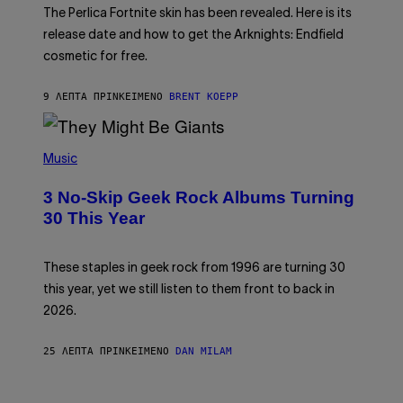
T
The Perlica Fortnite skin has been revealed. Here is its
:
release date and how to get the Arknights: Endfield
E
P
cosmetic for free.
I
C
G
9 ΛΕΠΤΆ ΠΡΙΝ
ΚΕΊΜΕΝΟ
BRENT KOEPP
A
M
E
P
S
H
Music
O
T
3 No-Skip Geek Rock Albums Turning
O
B
30 This Year
Y
B
O
B
These staples in geek rock from 1996 are turning 30
B
this year, yet we still listen to them front to back in
E
R
2026.
G
/
G
25 ΛΕΠΤΆ ΠΡΙΝ
ΚΕΊΜΕΝΟ
DAN MILAM
E
T
T
I
Y