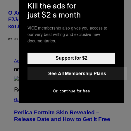
Kill the ads for
Ο Χαμός για τους Arctic Monkeys (και στην
just $2 a month
Ελλάδα) Μας Θυμίζει Γιατί Είναι Σημαντικοί
και Διαχρονικοί
VICE membership also gives you access to
our very best writing and exclusive new
02.02.18
ΚΕΊΜΕΝΟ
LAUREN O'NEILL
documentaries.
Παλαιά
Support for $2
Δείτε τα όλα
ΠΡΟΣΦΑΤΑ
See All Membership Plans
Or, continue for free
S
C
Gaming
R
E
Perlica Fortnite Skin Revealed –
E
N
Release Date and How to Get It Free
S
H
O