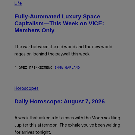
M
I
Life
A
M
G
A
Fully-Automated Luxury Space
E
G
:
E
Capitalism—This Week on VICE:
N
S
Members Only
I
C
K
D
The war between the old world and the new world
O
V
rages on, behind the paywall this week.
E
4 ΏΡΕΣ ΠΡΙΝ
ΚΕΊΜΕΝΟ
EMMA GARLAND
I
L
Horoscopes
L
U
Daily Horoscope: August 7, 2026
S
T
R
A
A week that asked a lot closes with the Moon sextiling
T
I
Jupiter this afternoon. The exhale you’ve been waiting
O
for arrives tonight.
N