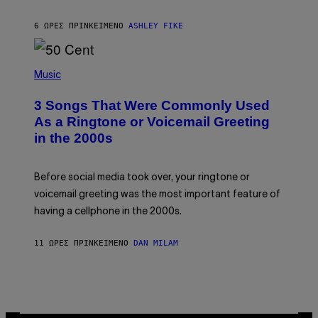
B
Y
6 ΏΡΕΣ ΠΡΙΝ
ΚΕΊΜΕΝΟ
ASHLEY FIKE
R
E
E
S
P
A
H
Music
.
O
T
3 Songs That Were Commonly Used
O
B
As a Ringtone or Voicemail Greeting
Y
in the 2000s
G
R
E
G
Before social media took over, your ringtone or
O
R
voicemail greeting was the most important feature of
Y
having a cellphone in the 2000s.
B
O
J
11 ΏΡΕΣ ΠΡΙΝ
ΚΕΊΜΕΝΟ
DAN MILAM
O
R
Q
U
E
Z
/