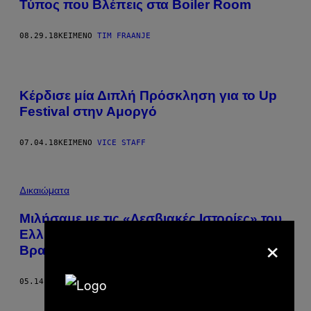
Τύπος που Βλέπεις στα Boiler Room
08.29.18
ΚΕΊΜΕΝΟ
TIM FRAANJE
Κέρδισε μία Διπλή Πρόσκληση για το Up
Festival στην Αμοργό
07.04.18
ΚΕΊΜΕΝΟ
VICE STAFF
Δικαιώματα
Μιλήσαμε με τις «Λεσβιακές Ιστορίες» του
Ελληνικού YouTube που Πλέον Έχουν και
×
Βραβείο
05.14.18
ΚΕΊΜΕΝΟ
ΑΝΤΏΝΗΣ ΚΩΝΣΤΑΝΤΆΡΑΣ