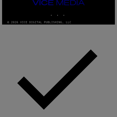
G
VICE
E
MEDIA
T
INSTAGRAM
TIKTOK
YOUTUBE
T
Y
I
© 2026 VICE DIGITAL PUBLISHING, LLC
M
A
G
E
S