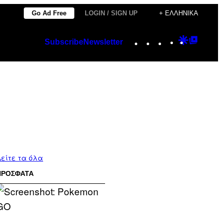
Go Ad Free
LOGIN / SIGN UP
+ ΕΛΛΗΝΙΚΆ
Instagram
TikTok
YouTube
Google
Googl
Subscribe
Newsletter
Discover
Top
Posts
είτε τα όλα
ΠΡΟΣΦΑΤΑ