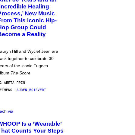
‘Incredible Healing
Process,’ New Music
From This Iconic Hip-
Hop Group Could
Become a Reality
auryn Hill and Wyclef Jean are
ack together to celebrate 30
ears of the iconic Fugees
album
The Score
.
2 ΛΕΠΤΆ ΠΡΙΝ
ΕΊΜΕΝΟ
LAUREN BOISVERT
ech via
WHOOP Is a ‘Wearable’
That Counts Your Steps