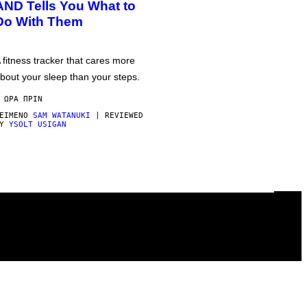
AND Tells You What to
Do With Them
 fitness tracker that cares more
bout your sleep than your steps.
 ΏΡΑ ΠΡΙΝ
ΕΊΜΕΝΟ
SAM WATANUKI
| REVIEWED
BY
YSOLT USIGAN