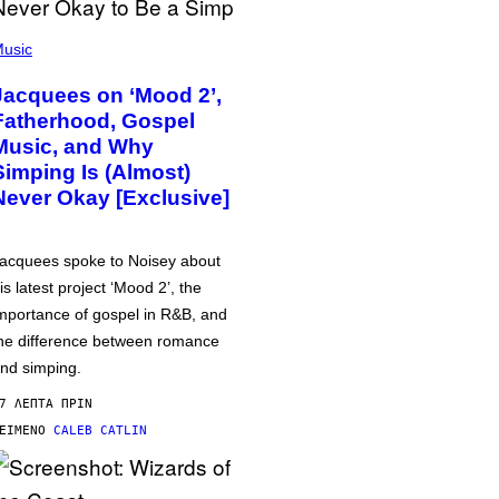
usic
Jacquees on ‘Mood 2’,
Fatherhood, Gospel
Music, and Why
Simping Is (Almost)
Never Okay [Exclusive]
acquees spoke to Noisey about
is latest project ‘Mood 2’, the
mportance of gospel in R&B, and
he difference between romance
nd simping.
7 ΛΕΠΤΆ ΠΡΙΝ
ΕΊΜΕΝΟ
CALEB CATLIN