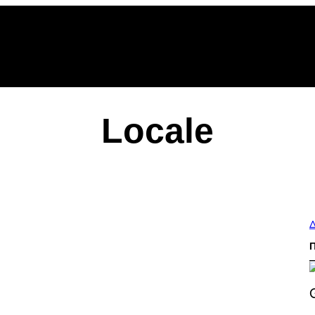
Locale
Δ
S