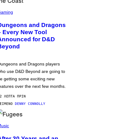
Gaming
Dungeons and Dragons
– Every New Tool
Announced for D&D
Beyond
ungeons and Dragons players
ho use D&D Beyond are going to
e getting some exciting new
eatures over the next few months.
2 ΛΕΠΤΆ ΠΡΙΝ
ΕΊΜΕΝΟ
DENNY CONNOLLY
usic
After 30 Years and an