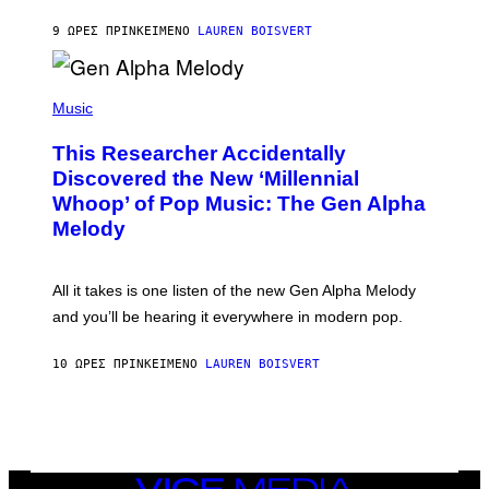
S
N
T
9 ΏΡΕΣ ΠΡΙΝ
ΚΕΊΜΕΝΟ
LAUREN BOISVERT
E
R
/
(
G
P
Music
E
H
T
O
T
This Researcher Accidentally
T
Y
O
I
Discovered the New ‘Millennial
B
M
Whoop’ of Pop Music: The Gen Alpha
Y
A
T
G
Melody
A
E
Y
S
L
F
O
O
All it takes is one listen of the new Gen Alpha Melody
R
R
and you’ll be hearing it everywhere in modern pop.
H
R
I
A
L
D
10 ΏΡΕΣ ΠΡΙΝ
ΚΕΊΜΕΝΟ
LAUREN BOISVERT
L
I
/
O
G
D
E
I
T
S
T
N
Y
E
I
Y
VICE