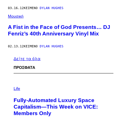
03.16.12
ΚΕΊΜΕΝΟ
DYLAN HUGHES
Μουσική
A Fist in the Face of God Presents… DJ
Fenriz’s 40th Anniversary Vinyl Mix
02.13.12
ΚΕΊΜΕΝΟ
DYLAN HUGHES
Δείτε τα όλα
ΠΡΟΣΦΑΤΑ
I
M
Life
A
G
Fully-Automated Luxury Space
E
:
Capitalism—This Week on VICE:
N
Members Only
I
C
K
D