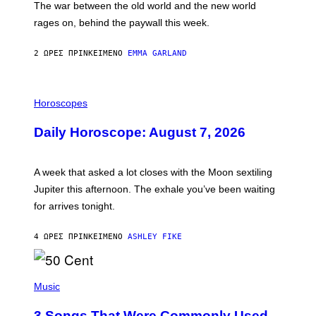
The war between the old world and the new world
O
V
rages on, behind the paywall this week.
E
2 ΏΡΕΣ ΠΡΙΝ
ΚΕΊΜΕΝΟ
EMMA GARLAND
I
L
Horoscopes
L
U
Daily Horoscope: August 7, 2026
S
T
R
A
A week that asked a lot closes with the Moon sextiling
T
I
Jupiter this afternoon. The exhale you’ve been waiting
O
for arrives tonight.
N
B
Y
4 ΏΡΕΣ ΠΡΙΝ
ΚΕΊΜΕΝΟ
ASHLEY FIKE
R
E
E
S
P
A
H
Music
.
O
T
3 Songs That Were Commonly Used