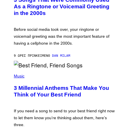
O
B
As a Ringtone or Voicemail Greeting
Y
in the 2000s
G
R
E
G
Before social media took over, your ringtone or
O
R
voicemail greeting was the most important feature of
Y
having a cellphone in the 2000s.
B
O
J
9 ΏΡΕΣ ΠΡΙΝ
ΚΕΊΜΕΝΟ
DAN MILAM
O
R
Q
U
P
E
H
Music
Z
O
/
T
G
3 Millennial Anthems That Make You
O
E
B
Think of Your Best Friend
T
Y
T
K
Y
E
I
V
If you need a song to send to your best friend right now
M
I
A
to let them know you’re thinking about them, here’s
N
G
W
three.
E
I