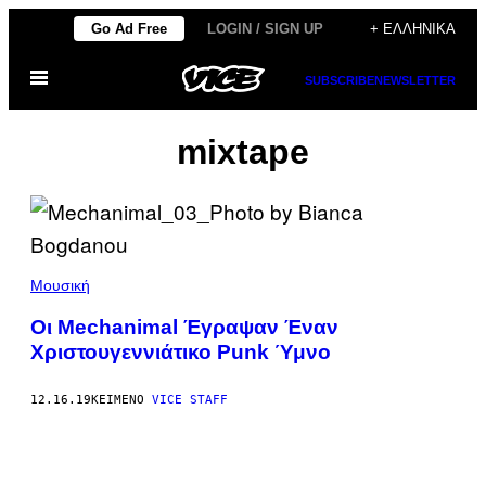
Μετάβαση
Go Ad Free
LOGIN / SIGN UP
+ ΕΛΛΗΝΙΚΆ
στο
Ανοίξτε
περιεχόμενο
SUBSCRIBE
NEWSLETTER
το
μενού
mixtape
Μουσική
Οι Mechanimal Έγραψαν Έναν
Χριστουγεννιάτικο Punk Ύμνο
12.16.19
ΚΕΊΜΕΝΟ
VICE STAFF