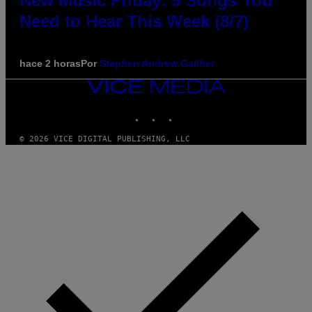
New Music Friday: 5 Songs You
Need to Hear This Week (8/7)
hace 2 horas
Por
Stephen Andrew Galiher
VICE
MEDIA
INSTAGRAM
TIKTOK
YOUTUBE
© 2026 VICE DIGITAL PUBLISHING, LLC