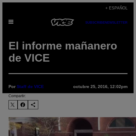
Saltar
+ ESPAÑOL
al
Abrir
contenido
SUBSCRIBE
NEWSLETTER
Menú
El informe mañanero
de VICE
Por
Staff de VICE
octubre 25, 2016, 12:02pm
Compartir: