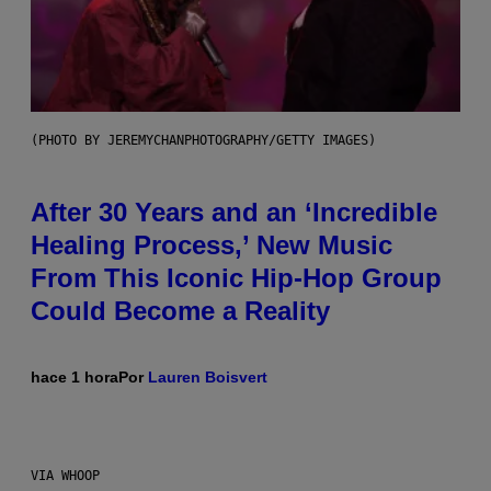
(PHOTO BY JEREMYCHANPHOTOGRAPHY/GETTY IMAGES)
After 30 Years and an ‘Incredible
Healing Process,’ New Music
From This Iconic Hip-Hop Group
Could Become a Reality
hace 1 hora
Por
Lauren Boisvert
VIA WHOOP