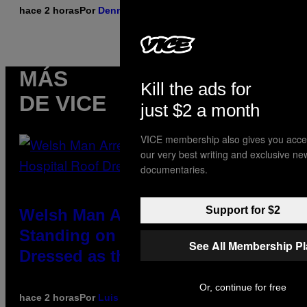
hace 2 horas
Por
Denny Connolly
MÁS
Kill the ads for
DE VICE
just $2 a month
VICE membership also gives you acce
our very best writing and exclusive ne
documentaries.
Support for $2
Welsh Man Arrested After
Standing on a Hospital Roof
See All Membership P
Dressed as the Grim Reaper
Or, continue for free
hace 2 horas
Por
Luis Prada