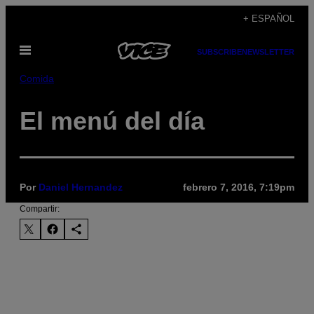
Saltar
+ ESPAÑOL
al
Abrir
contenido
SUBSCRIBE
NEWSLETTER
Menú
Comida
El menú del día
Por
Daniel Hernandez
febrero 7, 2016, 7:19pm
Compartir: