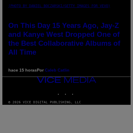
(PHOTO BY DANIEL BOCZARSKI/GETTY IMAGES FOR VEVO)
On This Day 15 Years Ago, Jay-Z
and Kanye West Dropped One of
the Best Collaborative Albums of
All Time
hace 15 horas
Por
Caleb Catlin
VICE
MEDIA
INSTAGRAM
TIKTOK
YOUTUBE
© 2026 VICE DIGITAL PUBLISHING, LLC