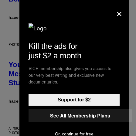
×
hace 10 horas
Por
Luis Prada
Kill the ads for
PHOTO: BATUHAN TOKER / GETTY IMAGES
just $2 a month
Your Desk Height Could Be
VICE membership also gives you access to
Messing With Your Brain, New
our very best writing and exclusive new
documentaries.
Study Finds
Support for $2
hace 10 horas
Por
Luis Prada
See All Membership Plans
A MUCH, MUCH OLDER CHILEAN MUMMY THAN THOSE IN QUESTION.
PHOTO: MARTIN BERNETTI/AFP VIA GETTY IMAGES
Or, continue for free