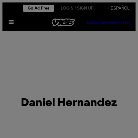
Saltar
Go Ad Free
LOGIN / SIGN UP
+ ESPAÑOL
al
Abrir
contenido
SUBSCRIBE
NEWSLETTER
Menú
Daniel Hernandez