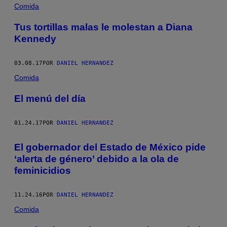
POSTS
Comida
BY
Tus tortillas malas le molestan a Diana
Kennedy
THIS
AUTHOR
03.08.17
POR
DANIEL HERNANDEZ
Comida
El menú del día
01.24.17
POR
DANIEL HERNANDEZ
El gobernador del Estado de México pide
‘alerta de género’ debido a la ola de
feminicidios
11.24.16
POR
DANIEL HERNANDEZ
Comida