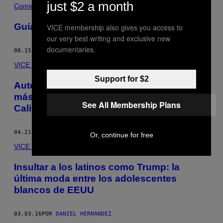
just $2 a month
Comida
Guía MUNCHIES de Oaxaca: Parte 2
VICE membership also gives you access to
our very best writing and exclusive new
documentaries.
08.15.16
POR
DANIEL HERNANDEZ
VICE World News
Support for $2
Autoridades de Estados Unidos hallan el
más grande ‘narcotúnel’ entre México y
See All Membership Plans
California
04.21.16
POR
DANIEL HERNANDEZ
Or, continue for free
VICE World News
Insultar a los latinos como Trump: la
última moda entre los adolescentes
blancos de EEUU
03.03.16
POR
DANIEL HERNANDEZ