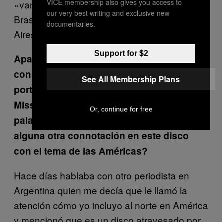
VICE membership also gives you access to
«vamos a grabar». Después ir a grabar a
our very best writing and exclusive new
Brasil pasarla increíble y terminar en Buenos
documentaries.
Aires con The Nada a cerrar el disco.
Support for $2
Aparte de las colaboraciones que tienes
con varios artistas latinoamericanos la
See All Membership Plans
portada también tiene esta estética de
Miss Universo y existe el juego de
Or, continue for free
palabras del que también hablabas… ¿hay
alguna otra connotación en este disco
con el tema de las Américas?
Hace días hablaba con otro periodista en
Argentina quien me decía que le llamó la
atención cómo yo incluyo al norte en América
y mencionó que es un disco atravesado por