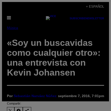
Saltar
+ ESPAÑOL
al
Abrir
contenido
SUBSCRIBE
NEWSLETTER
Menú
Música
«Soy un buscavidas
como cualquier otro»:
una entrevista con
Kevin Johansen
Por
Sebastián Narváez Núñez
septiembre 7, 2016, 7:01pm
Compartir: