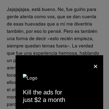
Jajajajajaa, está bueno. No, fue guiño para
gente atenta como vos, que se dan cuenta
de esas huevadas que a mí me divertiría
también, por eso lo pensé. Pero es también
una forma de decir «esto recién empieza,
siempre quedan temas fuera». La verdad
que fue una experiencia hermosa, hablando
un poco del disco, el tema de que Matías me
×
arengara para ir a Nueva York una semana a
tocar con viejos amigos míos y a grabar con
ellos, eso fue mágico. En un punto me volvió
el alma al cuerpo respecto a ciertos
Kill the ads for
momentos míos, encontrarme con dos
just $2 a month
parceros con los sigo siendo amigos y decir