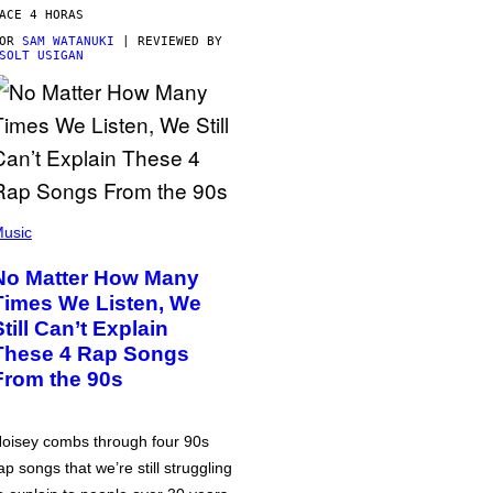
ACE 4 HORAS
POR
SAM WATANUKI
| REVIEWED BY
SOLT USIGAN
usic
No Matter How Many
Times We Listen, We
Still Can’t Explain
These 4 Rap Songs
From the 90s
oisey combs through four 90s
ap songs that we’re still struggling