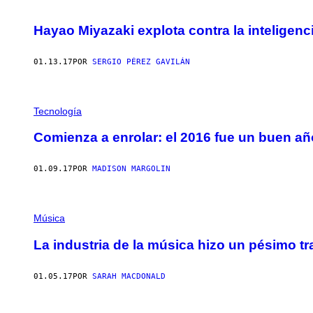
Hayao Miyazaki explota contra la inteligencia
01.13.17
POR
SERGIO PÉREZ GAVILÁN
Tecnología
Comienza a enrolar: el 2016 fue un buen añ
01.09.17
POR
MADISON MARGOLIN
Música
La industria de la música hizo un pésimo t
01.05.17
POR
SARAH MACDONALD