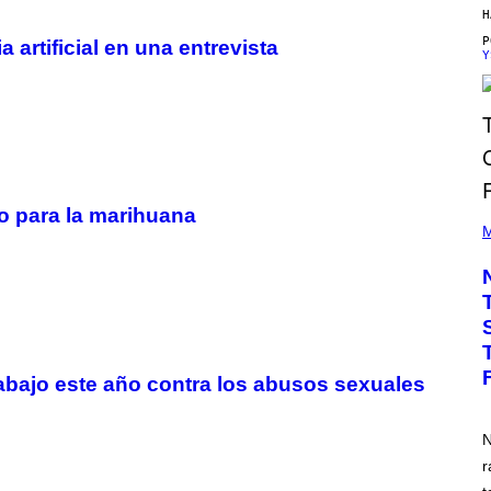
I
H
N
 artificial en una entrevista
T
Y
E
N
D
O
o para la marihuana
(
P
M
H
O
T
O
B
Y
D
A
V
rabajo este año contra los abusos sexuales
I
D
C
N
O
R
r
I