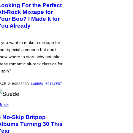
Looking For the Perfect
Alt-Rock Mixtape for
Your Boo? I Made It for
You Already
f you want to make a mixtape for
our special someone but don’t
now where to start, why not take
hese romantic alt-rock classics for
 spin?
ACE 2 HORAS
POR
LAUREN BOISVERT
usic
3 No-Skip Britpop
Albums Turning 30 This
Year