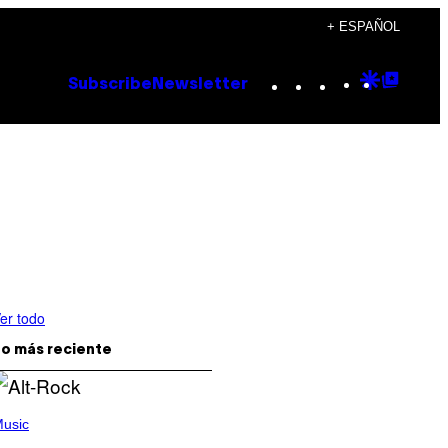
+ ESPAÑOL
Instagram
TikTok
YouTube
Google
Goog
Subscribe
Newsletter
Discove
Top
Posts
er todo
o más reciente
usic