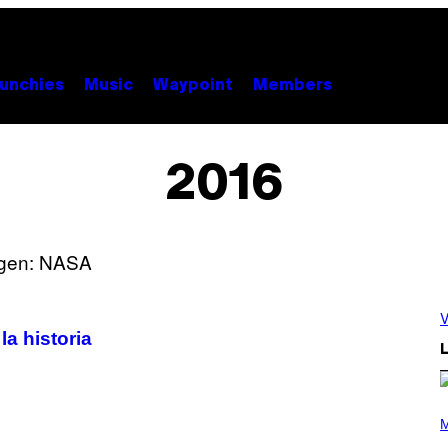
unchies
Music
Waypoint
Members
2016
V
la historia
L
(
P
M
H