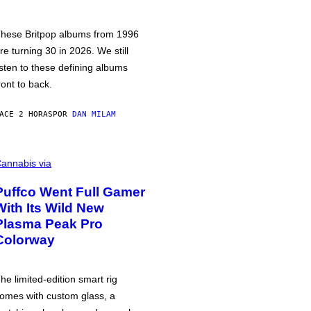
hese Britpop albums from 1996
re turning 30 in 2026. We still
isten to these defining albums
ront to back.
ACE 2 HORAS
POR
DAN MILAM
annabis via
Puffco Went Full Gamer
With Its Wild New
Plasma Peak Pro
Colorway
he limited-edition smart rig
omes with custom glass, a