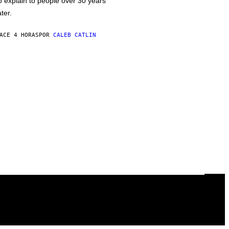
o explain to people over 30 years
ater.
ACE 4 HORAS
POR
CALEB CATLIN