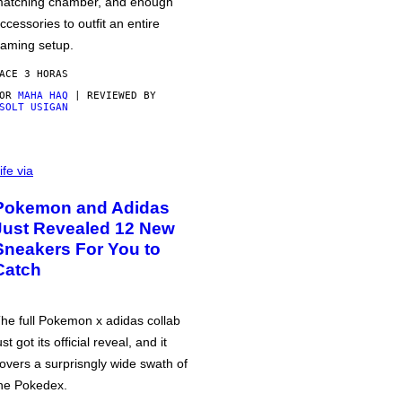
atching chamber, and enough
ccessories to outfit an entire
aming setup.
ACE 3 HORAS
POR
MAHA HAQ
| REVIEWED BY
SOLT USIGAN
ife via
Pokemon and Adidas
Just Revealed 12 New
Sneakers For You to
Catch
he full Pokemon x adidas collab
ust got its official reveal, and it
overs a surprisngly wide swath of
he Pokedex.