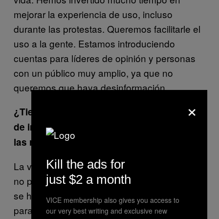
mejorar la experiencia de uso, incluso
durante las protestas. Queremos facilitarle el
uso a la gente. Estamos introduciendo
cuentas para líderes de opinión y personas
con un público muy amplio, ya que no
queremos que haya desinformación.
×
¿Tienen alguna posibilidad los gobiernos
de impedir que ayudéis a la gente a evitar
las restricciones que quieren imponer?
Kill the ads for
La verdad es que el Gobierno de Hong Kong
just $2 a month
no puede hacer nada. Una vez que la gente
se ha instalado la aplicación, no se puede
VICE membership also gives you access to
parar, así que no hay nada que hacer.
our very best writing and exclusive new