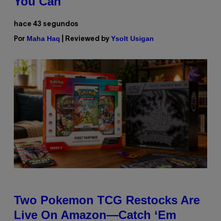
You Can
hace 43 segundos
Maha Haq
Ysolt Usigan
Por
| Reviewed by
Two Pokemon TCG Restocks Are
Live On Amazon—Catch ‘Em