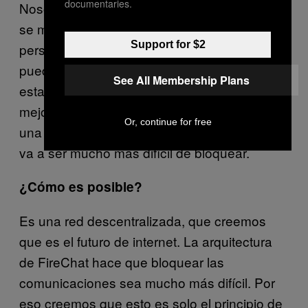
documentaries.
Nosotros no vamos diciéndole a la gente que
se manifieste; simplemente ayudamos a las
Support for $2
personas en momentos en los que no
pueden conectar unos con otros. Creamos
See All Membership Plans
esta aplicación por diversión y la vamos a
mejorar para todo el mundo. Estamos ante
Or, continue for free
una nueva generación de redes sociales que
va a ser mucho más difícil de bloquear.
¿Cómo es posible?
Es una red descentralizada, que creemos
que es el futuro de internet. La arquitectura
de FireChat hace que bloquear las
comunicaciones sea mucho más difícil. Por
eso creemos que esto es solo el principio de