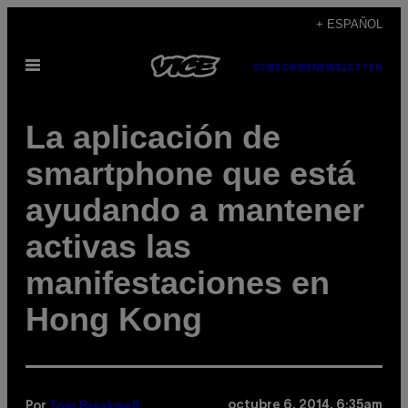
Saltar
+ ESPAÑOL
al
Abrir
contenido
SUBSCRIBE
NEWSLETTER
Menú
La aplicación de
smartphone que está
ayudando a mantener
activas las
manifestaciones en
Hong Kong
Tom Breakwell
octubre 6, 2014, 6:35am
Por