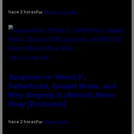
Denny Connolly
hace 2 horas
Por
(PHOTO VIA CAM KIRK)
Jacquees on ‘Mood 2’,
Fatherhood, Gospel Music, and
Why Simping Is (Almost) Never
Okay [Exclusive]
Caleb Catlin
hace 2 horas
Por