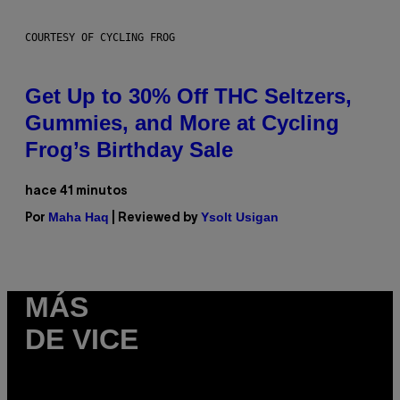
COURTESY OF CYCLING FROG
Get Up to 30% Off THC Seltzers,
Gummies, and More at Cycling
Frog’s Birthday Sale
hace 41 minutos
Maha Haq
Ysolt Usigan
Por
| Reviewed by
MÁS
DE VICE