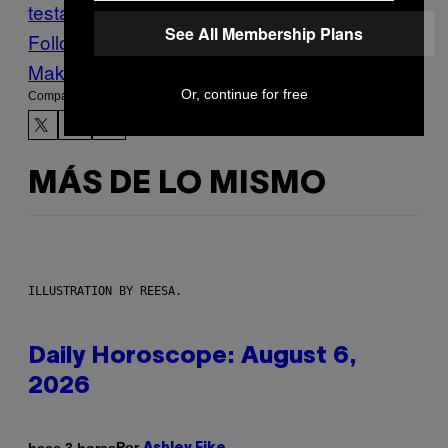
testamento
Saint Laurent
style
See All Membership Plans
Follow Us On Discover
Make Us Preferred In Top Stories
Or, continue for free
Compartir:
MÁS DE LO MISMO
ILLUSTRATION BY REESA.
Daily Horoscope: August 6,
2026
Por
hace 3 horas