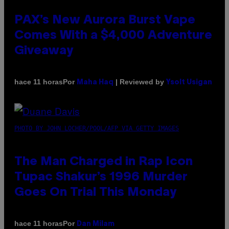
PAX’s New Aurora Burst Vape
Comes With a $4,000 Adventure
Giveaway
Por
| Reviewed by
hace 11 horas
Maha Haq
Ysolt Usigan
PHOTO BY JOHN LOCHER/POOL/AFP VIA GETTY IMAGES
The Man Charged in Rap Icon
Tupac Shakur’s 1996 Murder
Goes On Trial This Monday
Por
hace 11 horas
Dan Milam