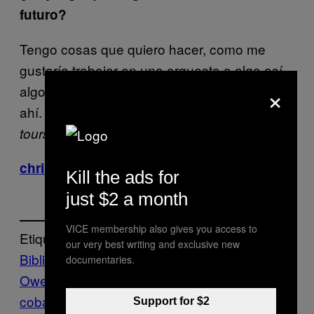
futuro?
Tengo cosas que quiero hacer, como me
gustaría trabajar en una orquesta o algo así -
×
algo más cinematográfico. Pero aún no estoy
ahí. Me estoy enfocando en los próximos
. Probablemente haré otro video o algo.
tours
christopherowensonline.com
Kill the ads for
just $2 a month
VICE membership also gives you access to
Etiquetado:
our very best writing and exclusive new
Biblia
Children of God
Christopher
documentaries.
Owens
Country
Entrevistas
girls
kurt
cobain
Music
Noisey
nuevo
Support for $2