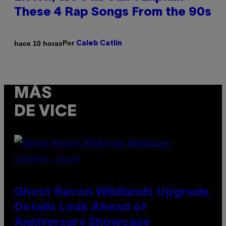
These 4 Rap Songs From the 90s
Por
hace 10 horas
Caleb Catlin
MÁS
DE VICE
SCREENSHOT: UBISOFT
Ghost Recon Wildlands Upgrade
Details Leak Ahead of
Anniversary Showcase