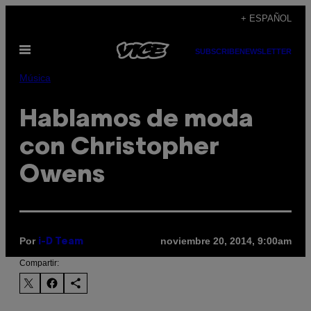
Saltar
+ ESPAÑOL
al
Abrir
contenido
SUBSCRIBE
NEWSLETTER
Menú
Música
Hablamos de moda
con Christopher
Owens
Por
noviembre 20, 2014, 9:00am
i-D Team
Compartir: