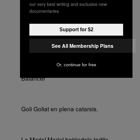
our very best writing and exclusive new
documentaries.
Eblis de Los Pirañas.
Support for $2
See All Membership Plans
Gabriela Jimeno de Balancer.
Or, continue for free
Balancer
Goli Goliat en plena catarsis.
La Mariel Mariel botándola todita.