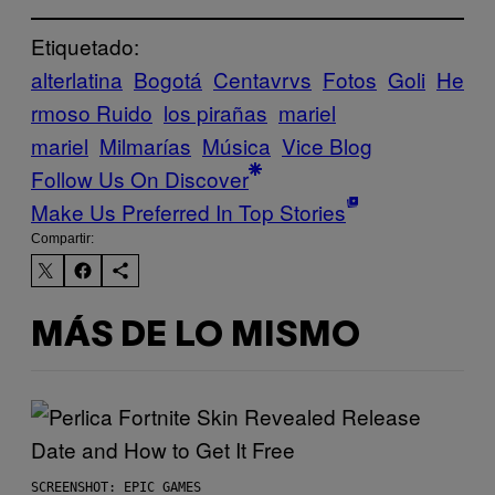
Etiquetado:
alterlatina
Bogotá
Centavrvs
Fotos
Goli
He
rmoso Ruido
los pirañas
mariel
mariel
Milmarías
Música
Vice Blog
Follow Us On Discover
Make Us Preferred In Top Stories
Compartir:
MÁS DE LO MISMO
SCREENSHOT: EPIC GAMES