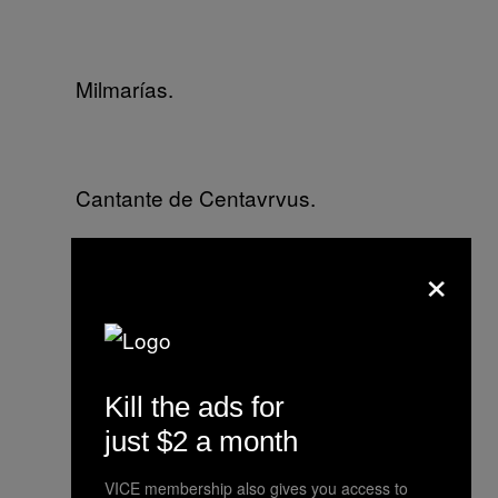
Milmarías.
Cantante de Centavrvus.
×
Centavrvus.
Kill the ads for
Los Pirañas, el power trío de
just $2 a month
Colombia.
VICE membership also gives you access to