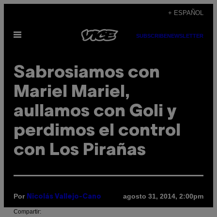
Saltar
+ ESPAÑOL
al
Abrir
contenido
SUBSCRIBE
NEWSLETTER
Menú
Sabrosiamos con
Mariel Mariel,
aullamos con Goli y
perdimos el control
con Los Pirañas
Por
agosto 31, 2014, 2:00pm
Nicolás Vallejo-Cano
Compartir: