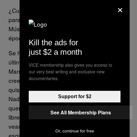
×
¿Cuál es el gran legado musical de la isla
para el mundo?
Músicos impresionantes. En todas las
épocas.
Kill the ads for
just $2 a month
Se habla mucho del futuro de Cuba
últimamente. Obama. Rolling Stones.
VICE membership also gives you access to
Manana. El reciente discurso de Fidel. ¿Qué
our very best writing and exclusive new
documentaries.
creen que va a pasar con la isla? ¿Qué
quisieran que pasara?
Support for $2
Nadie sabe lo que va a pasar. Nosotras
queremos que el pueblo pueda expresarse
See All Membership Plans
libremente cada vez más. Y que nunca
veamos Mac Donalds o Starbucks en cada
Or, continue for free
esquina.