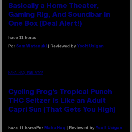
Basically a Home Theater,
Gaming Rig, And Soundbar In
One Box (Deal Alert!)
hace 11 horas
Por
| Reviewed by
Sam Watanuki
Ysolt Usigan
MAHA HAQ FOR VICE
Cycling Frog’s Tropical Punch
THC Seltzer Is Like an Adult
Capri Sun (That Gets You High)
Por
| Reviewed by
hace 11 horas
Maha Haq
Ysolt Usigan