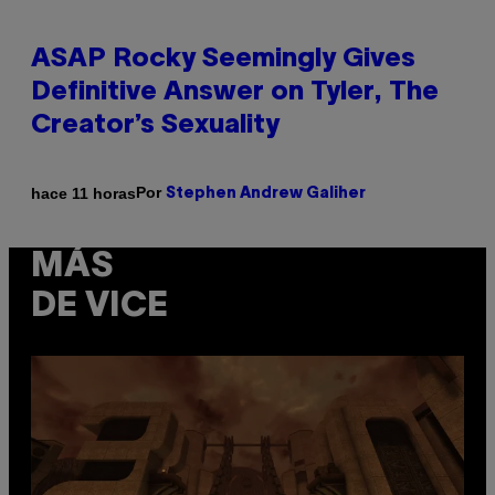
ASAP Rocky Seemingly Gives
Definitive Answer on Tyler, The
Creator’s Sexuality
Por
hace 11 horas
Stephen Andrew Galiher
MÁS
DE VICE