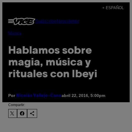
Saltar
+ ESPAÑOL
al
Abrir
Subscribe
Newsletter
contenido
Menú
Música
Hablamos sobre
magia, música y
rituales con Ibeyi
Por
abril 22, 2016, 5:00pm
Nicolás Vallejo-Cano
Compartir: