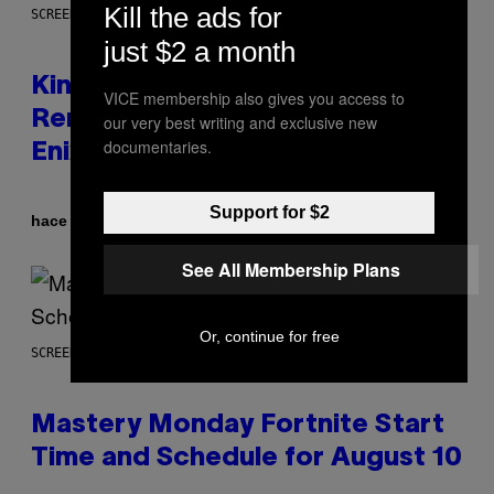
Kill the ads for
SCREENSHOT: SQUARE ENIX
just $2 a month
Kingdom Hearts 4 Release Date
VICE membership also gives you access to
Remains a Mystery After Square
our very best writing and exclusive new
documentaries.
Enix Financial Report
Support for $2
Por
hace 4 minutos
Brent Koepp
See All Membership Plans
Or, continue for free
SCREENSHOT: EPIC GAMES
Mastery Monday Fortnite Start
Time and Schedule for August 10