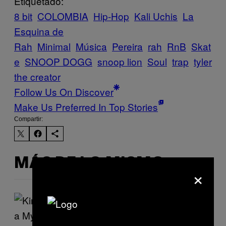
Etiquetado:
8 bit
COLOMBIA
Hip-Hop
Kali Uchis
La
Esquina de
Rah
Minimal
Música
Pereira
rah
RnB
Skat
e
SNOOP DOGG
snoop lion
Soul
trap
tyler
the creator
Follow Us On Discover
Make Us Preferred In Top Stories
Compartir:
MÁS DE LO MISMO
×