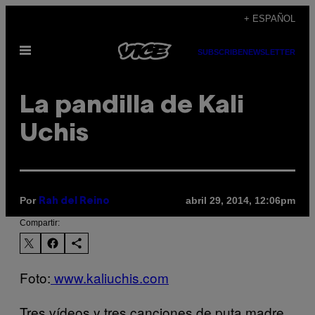
Saltar
+ ESPAÑOL
al
Abrir
contenido
SUBSCRIBE
NEWSLETTER
Menú
La pandilla de Kali
Uchis
Por
abril 29, 2014, 12:06pm
Rah del Reino
Compartir:
Foto:
www.kaliuchis.com
Tres vídeos y tres canciones de puta madre.