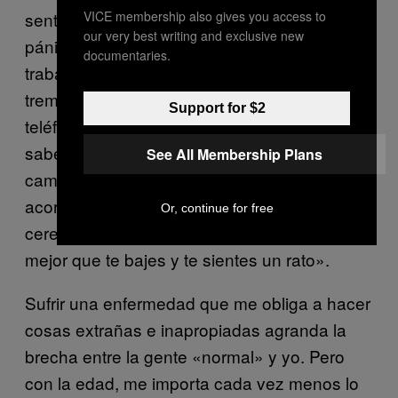
VICE membership also gives you access to
sentir una intensa sensación de miedo o
our very best writing and exclusive new
pánico. Una vez iba en autobús de camino al
documentaries.
trabajo cuando de repente un miedo
tremendo se apoderó de mí. Llamé por
Support for $2
teléfono a mi hermana y le pregunté, «¿Tú
sabes por qué estoy en un autobús de
See All Membership Plans
camino a Northenden?». No conseguía
acordarme. El pánico se propagó por todo mi
Or, continue for free
cerebro. «Trabajas ahí», me dijo. «Quizá es
mejor que te bajes y te sientes un rato».
Sufrir una enfermedad que me obliga a hacer
cosas extrañas e inapropiadas agranda la
brecha entre la gente «normal» y yo. Pero
con la edad, me importa cada vez menos lo