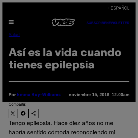
Saltar
+ ESPAÑOL
al
Abrir
contenido
SUBSCRIBE
NEWSLETTER
Menú
Salud
Así es la vida cuando
tienes epilepsia
Por
noviembre 15, 2016, 12:00am
Emma Roy-Williams
Compartir:
Tengo epilepsia. Hace diez años no me
habría sentido cómoda reconociendo mi