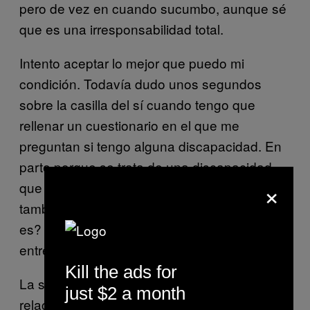
pero de vez en cuando sucumbo, aunque sé
que es una irresponsabilidad total.
Intento aceptar lo mejor que puedo mi
condición. Todavía dudo unos segundos
sobre la casilla del sí cuando tengo que
rellenar un cuestionario en el que me
preguntan si tengo alguna discapacidad. En
parte porque se trata de una discapacidad
×
que no se aprecia a simple vista, pero
también porque, ¿qué tipo de discapacidad
es? Parece estar en esa especie de limbo
entre la incapacidad mental y la física.
Kill the ads for
La salud mental y la epilepsia están
just $2 a month
relacionadas entre sí: a veces puedo llegar a