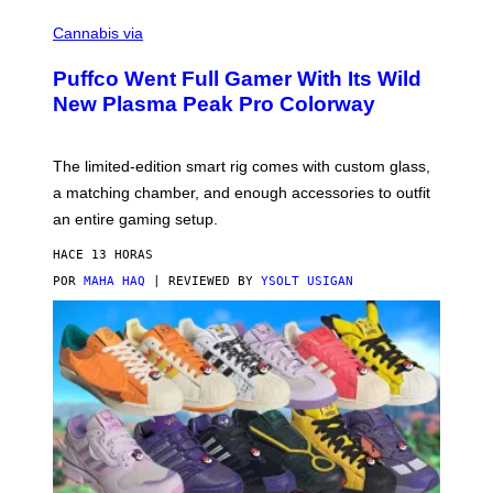
C
O
Cannabis via
U
R
Puffco Went Full Gamer With Its Wild
T
E
New Plasma Peak Pro Colorway
S
Y
O
F
The limited-edition smart rig comes with custom glass,
P
a matching chamber, and enough accessories to outfit
U
F
an entire gaming setup.
F
C
HACE 13 HORAS
O
POR
MAHA HAQ
| REVIEWED BY
YSOLT USIGAN