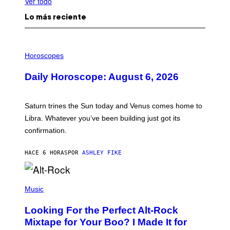
Ver todo
Lo más reciente
I
L
Horoscopes
L
U
Daily Horoscope: August 6, 2026
S
T
R
A
Saturn trines the Sun today and Venus comes home to
T
I
Libra. Whatever you’ve been building just got its
O
confirmation.
N
B
Y
HACE 6 HORAS
POR
ASHLEY FIKE
R
E
E
S
(
A
P
Music
.
H
O
Looking For the Perfect Alt-Rock
T
O
Mixtape for Your Boo? I Made It for
B