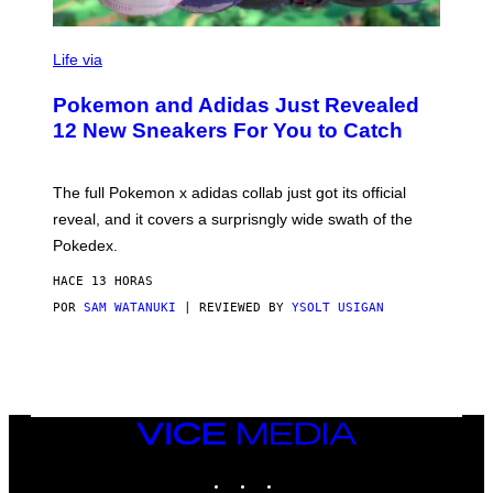
V
I
Life via
A
P
Pokemon and Adidas Just Revealed
O
K
12 New Sneakers For You to Catch
E
M
O
N
The full Pokemon x adidas collab just got its official
/
reveal, and it covers a surprisngly wide swath of the
A
D
Pokedex.
I
D
HACE 13 HORAS
A
S
POR
SAM WATANUKI
| REVIEWED BY
YSOLT USIGAN
/
N
I
N
T
E
N
VICE
D
MEDIA
O
INSTAGRAM
TIKTOK
YOUTUBE