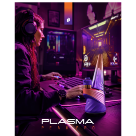
P
E
R
E
N
/
G
E
T
T
Y
I
M
A
G
E
S