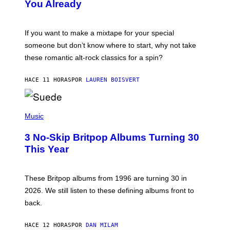
You Already
Y
M
I
C
If you want to make a mixtape for your special
K
H
someone but don’t know where to start, why not take
U
these romantic alt-rock classics for a spin?
T
S
O
HACE 11 HORAS
POR
LAUREN BOISVERT
N
/
R
E
P
D
H
Music
F
O
E
T
R
3 No-Skip Britpop Albums Turning 30
O
N
B
This Year
S
Y
)
N
I
E
These Britpop albums from 1996 are turning 30 in
L
2026. We still listen to these defining albums front to
S
V
back.
A
N
I
HACE 12 HORAS
POR
DAN MILAM