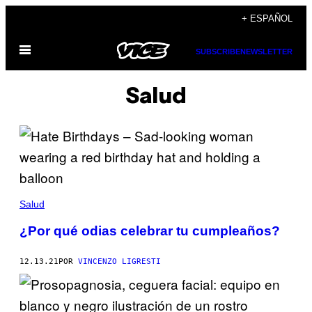
Saltar
+ ESPAÑOL
al
Abrir
contenido
SUBSCRIBE
NEWSLETTER
Menú
Salud
Salud
¿Por qué odias celebrar tu cumpleaños?
12.13.21
POR
VINCENZO LIGRESTI