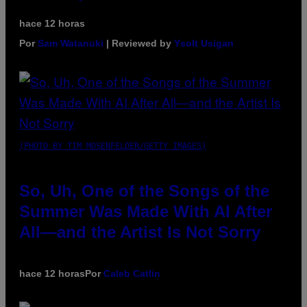
hace 12 horas
Por
Sam Watanuki
| Reviewed by
Ysolt Usigan
(PHOTO BY TIM MOSENFELDER/GETTY IMAGES)
So, Uh, One of the Songs of the
Summer Was Made With AI After
All—and the Artist Is Not Sorry
hace 12 horas
Por
Caleb Catlin