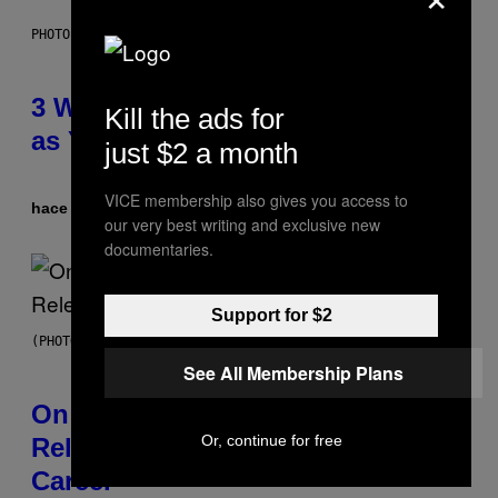
PHOTO ILLUSTRATION BY IAN WALDIE/GETTY IMAGES
3 Ways Your Music Taste Changes
Kill the ads for
as You Get Older
just $2 a month
VICE membership also gives you access to
hace 9 horas
Por
Dan Milam
our very best writing and exclusive new
documentaries.
Support for $2
(PHOTO BY GARY GERSHOFF/WIREIMAGE)
See All Membership Plans
On This Day 13 Years Ago, Drake
Or, continue for free
Released the Best Song of His
Career