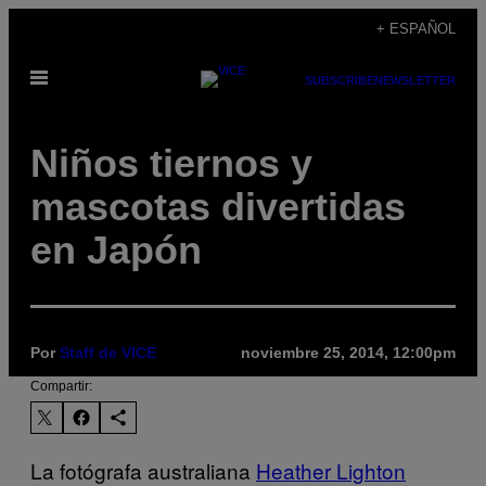
Saltar
+ ESPAÑOL
al
Abrir
contenido
SUBSCRIBE
NEWSLETTER
Menú
Niños tiernos y
mascotas divertidas
en Japón
Por
Staff de VICE
noviembre 25, 2014, 12:00pm
Compartir:
​La fotógrafa australiana
Heather ​Lighton​