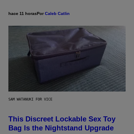
hace 11 horas
Por
Caleb Catlin
SAM WATANUKI FOR VICE
This Discreet Lockable Sex Toy
Bag Is the Nightstand Upgrade