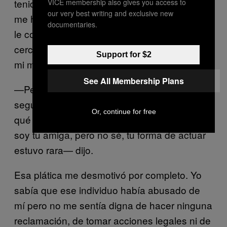
tenido relaciones sexuales casuales, ni se
VICE membership also gives you access to
our very best writing and exclusive new
me había violentado de esa manera. Cuando
documentaries.
le conté de esto a un par de amigas muy
cercanas, me sorprendí cuando cuestionaron
Support for $2
mi manera de actuar:
See All Membership Plans
—Pero es que si abusó de ti, ¿por qué le
seguiste hablando los días siguientes? ¿Por
Or, continue for free
qué volviste a su cuarto? Yo te creo porque
soy tu amiga, pero no sé, tu forma de actuar
estuvo rara— dijo.
Esa plática me desmotivó por completo. Yo
sabía que ese individuo había abusado de
mí pero no me sentía digna de hacer ninguna
reclamación, de tomar acciones legales ni de