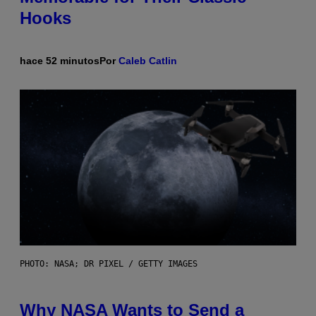
Hooks
hace 52 minutos
Por
Caleb Catlin
PHOTO: NASA; DR PIXEL / GETTY IMAGES
Why NASA Wants to Send a