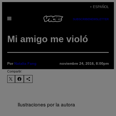
Saltar
+ ESPAÑOL
al
Abrir
contenido
SUBSCRIBE
NEWSLETTER
Menú
Mi amigo me violó
Por
Natalia Fang
noviembre 24, 2016, 8:00pm
Compartir:
Ilustraciones por la autora