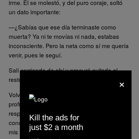
irme. Él se molestó, y del puro coraje, soltó
un dato importante:
—¿Sabías que ese día terminaste como
muerta? Ya ni te movías ni nada, estabas
inconsciente. Pero la neta como sí me quería
venir, pues le seguí.
Salí corriendo de ahí y procuré evitarlo el
×
resto del evento.
Volví a mi casa en el DF y caí en una
profunda depresión e incluso me sentí
responsable por haber confiado en un simple
Kill the ads for
conocido. Pero también sabía que nunca, en
just $2 a month
mis años de borracheras y pachequez, había