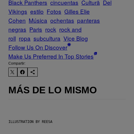
Black Panthers
cincuentas
Cultură
Del
Vikings
estilo
Fotos
Gilles Elie
Cohen
Música
ochentas
panteras
negras
Paris
rock
rock and
roll
ropa
subcultura
Vice Blog
Follow Us On Discover
Make Us Preferred In Top Stories
Compartir:
MÁS DE LO MISMO
ILLUSTRATION BY REESA