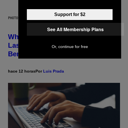
Support for $2
PHOTO: NASA; DR PIXEL / GETTY IMAGES
See All Membership Plans
Why NASA Wants to Send a
Laser-Powered Drone Into Caves
Or, continue for free
Beneath the Moon
hace 12 horas
Por
Luis Prada