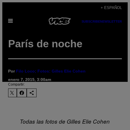
Saltar
+ ESPAÑOL
al
Abrir
contenido
SUBSCRIBE
NEWSLETTER
Menú
París de noche
Por
Filo Loco; Fotos: Gilles Elie Cohen
enero 7, 2015, 3:00am
Compartir:
Todas las fotos de Gilles Elie Cohen