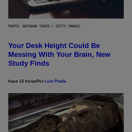
PHOTO: BATUHAN TOKER / GETTY IMAGES
Your Desk Height Could Be
Messing With Your Brain, New
Study Finds
hace 12 horas
Por
Luis Prada