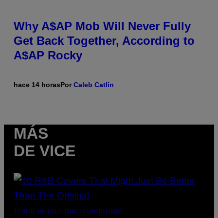
Why A$AP Mob Will Never Fully
Get Back Together, According to
A$AP Rocky
hace 14 horas
Por
Caleb Catlin
MÁS
DE VICE
(PHOTO BY EBET ROBERTS/REDFERNS)