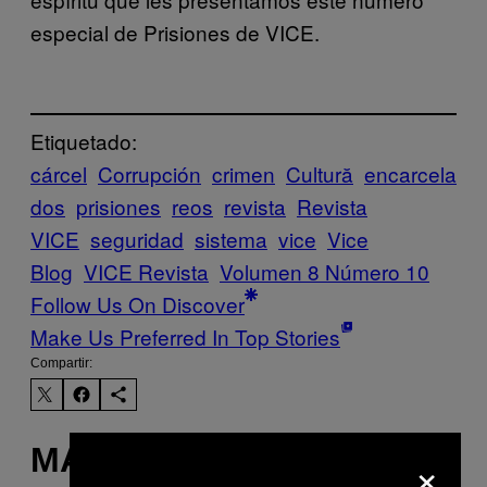
especial de Prisiones de VICE.
Etiquetado:
cárcel
Corrupción
crimen
Cultură
encarcela
dos
prisiones
reos
revista
Revista
VICE
seguridad
sistema
vice
Vice
Blog
VICE Revista
Volumen 8 Número 10
Follow Us On Discover
Make Us Preferred In Top Stories
Compartir:
MÁS DE LO MISMO
×