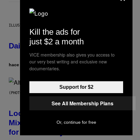
ILLUSTRATION BY REESA.
Kill the ads for
just $2 a month
Daily Horoscope: August 6, 2026
VICE membership also gives you access to
our very best writing and exclusive new
hace 32 minutos
Por
Ashley Fike
documentaries.
Support for $2
(PHOTO BY MICK HUTSON/REDFERNS)
See All Membership Plans
Looking For the Perfect Alt-Rock
Mixtape for Your Boo? I Made It
Or, continue for free
for You Already