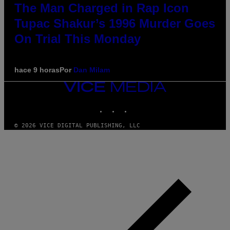
The Man Charged in Rap Icon
Tupac Shakur’s 1996 Murder Goes
On Trial This Monday
hace 9 horas
Por
Dan Milam
VICE
MEDIA
INSTAGRAM
TIKTOK
YOUTUBE
© 2026 VICE DIGITAL PUBLISHING, LLC