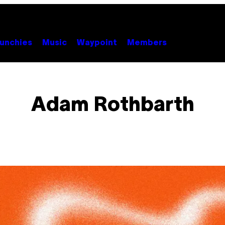
unchies
Music
Waypoint
Members
Adam Rothbarth