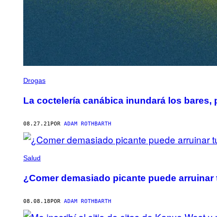
Drogas
La coctelería canábica inundará los bares,
08.27.21
POR
ADAM ROTHBARTH
Salud
¿Comer demasiado picante puede arruinar t
08.08.18
POR
ADAM ROTHBARTH