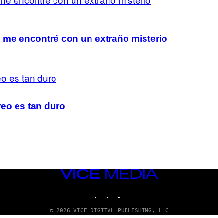
 y me encontré con un extraño misterio
reo es tan duro
VICE
MEDIA
INSTAGRAM
TIKTOK
YOUTUBE
© 2026 VICE DIGITAL PUBLISHING, LLC