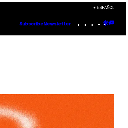
+ ESPAÑOL
Instagram
TikTok
YouTube
Google
Goog
Subscribe
Newsletter
Discove
Top
Posts