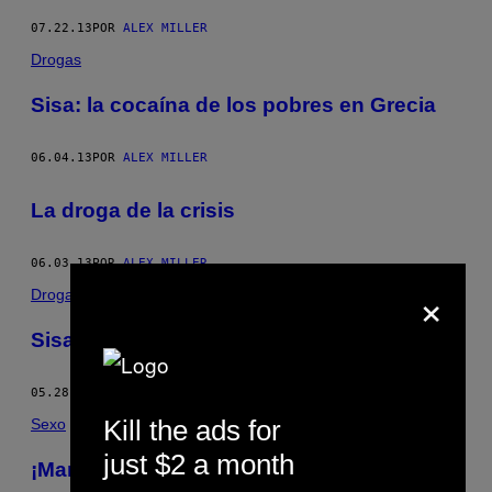
07.22.13
POR
ALEX MILLER
Drogas
Sisa: la cocaína de los pobres en Grecia
06.04.13
POR
ALEX MILLER
La droga de la crisis
06.03.13
POR
ALEX MILLER
×
Drogas
Sisa: la cocaína de los pobres en Grecia
05.28.13
POR
ALEX MILLER
Kill the ads for
Sexo
just $2 a month
¡Mandingo!