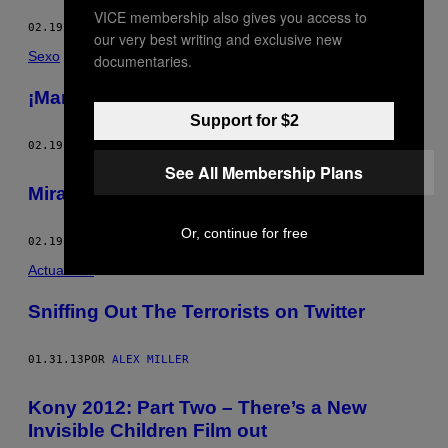
VICE membership also gives you access to
02.19.13
POR
ALEX MILLER
our very best writing and exclusive new
Sexo
documentaries.
¡Mandingo!
Support for $2
02.19.13
POR
ALEX MILLER
See All Membership Plans
Mirando debajo de las olas
Or, continue for free
02.19.13
POR
ALEX MILLER
Actualidad
Sniffing Out The Terrorists on Twitter
01.31.13
POR
ALEX MILLER
Kony 2012: Part Two – There’s a New
Invisible Children Film out