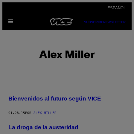
Saltar
+ ESPAÑOL
al
Abrir
contenido
SUBSCRIBE
NEWSLETTER
Menú
Alex Miller
POSTS
Bienvenidos al futuro según VICE
BY
01.28.15
POR
ALEX MILLER
THIS
AUTHOR
La droga de la austeridad