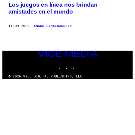
AUTHOR
Los juegos en línea nos brindan
amistades en el mundo
11.09.20
POR
ANAND RAMACHANDRAN
VICE
MEDIA
INSTAGRAM
TIKTOK
YOUTUBE
© 2026 VICE DIGITAL PUBLISHING, LLC