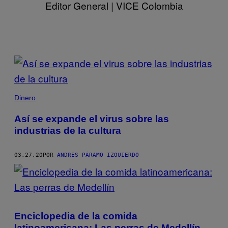
Editor General | VICE Colombia
POSTS
BY
THIS
Dinero
AUTHOR
Así se expande el virus sobre las
industrias de la cultura
03.27.20
POR
ANDRÉS PÁRAMO IZQUIERDO
Enciclopedia de la comida
latinoamericana: Las perras de Medellín