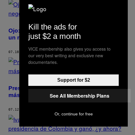
Kill the ads for
Ojo: ni el Petronio Álvarez ni el viche son
just $2 a month
un negocio
VICE membership also gives you access to
07.18.18
POR
ANDRÉS PÁRAMO IZQUIERDO
our very best writing and exclusive new
documentaries.
Support for $2
Presidente Duque: no más pendejadas, no
más mandados
See All Membership Plans
07.12.18
POR
ANDRÉS PÁRAMO IZQUIERDO
Or, continue for free