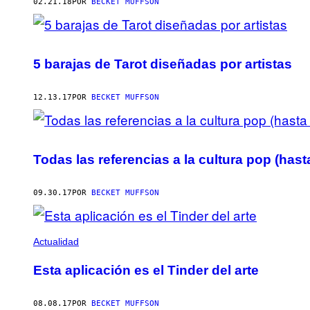
AUTHOR
02.21.18
POR
BECKET MUFFSON
5 barajas de Tarot diseñadas por artistas
12.13.17
POR
BECKET MUFFSON
Todas las referencias a la cultura pop (has
09.30.17
POR
BECKET MUFFSON
Actualidad
Esta aplicación es el Tinder del arte
08.08.17
POR
BECKET MUFFSON