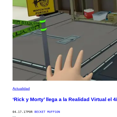
Actualidad
‘Rick y Morty’ llega a la Realidad Virtual el 4
04.17.17
POR
BECKET MUFFSON