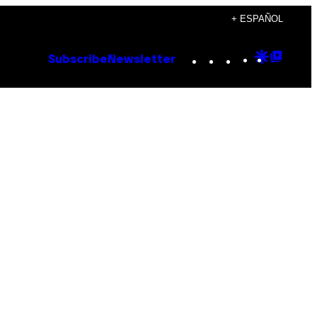
+ ESPAÑOL
Instagram
TikTok
YouTube
Google
Goog
Subscribe
Newsletter
Discove
Top
Posts