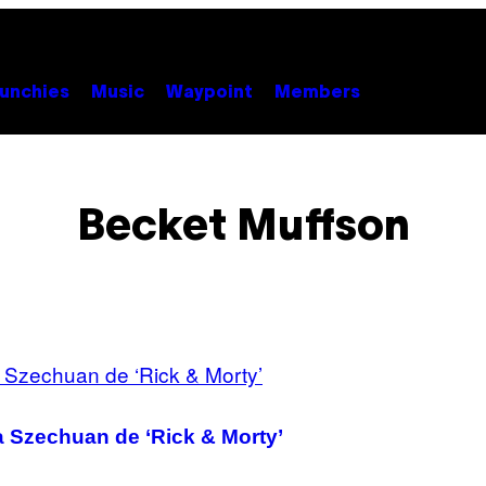
unchies
Music
Waypoint
Members
Becket Muffson
sa Szechuan de ‘Rick & Morty’