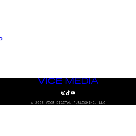
o
VICE
MEDIA
INSTAGRAM
TIKTOK
YOUTUBE
© 2026 VICE DIGITAL PUBLISHING, LLC