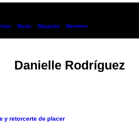
hies
Music
Waypoint
Members
Danielle Rodríguez
 y retorcerte de placer