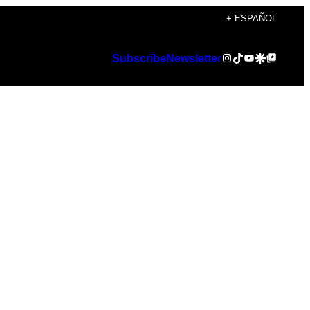
+ ESPAÑOL
Instagram
TikTok
YouTube
Google Discover
Google Top Posts
Subscribe
Newsletter