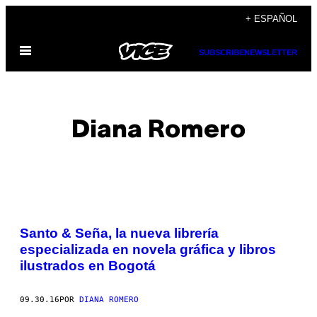
Saltar
+ ESPAÑOL
al
Abrir
contenido
SUBSCRIBE
NEWSLETTER
Menú
Diana Romero
POSTS
Santo & Seña, la nueva librería
BY
especializada en novela gráfica y libros
ilustrados en Bogotá
THIS
AUTHOR
09.30.16
POR
DIANA ROMERO