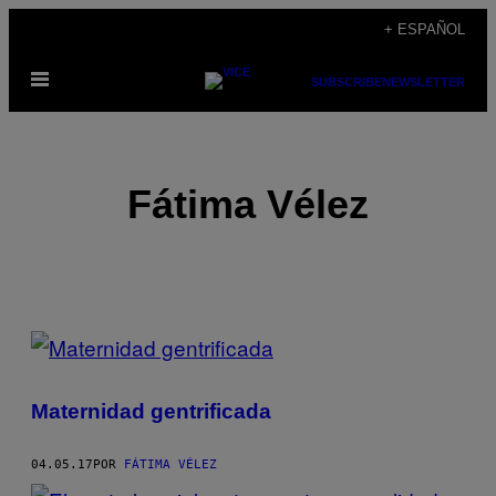
Saltar
+ ESPAÑOL
al
Abrir
contenido
SUBSCRIBE
NEWSLETTER
Menú
Fátima Vélez
POSTS
BY
Maternidad gentrificada
THIS
AUTHOR
04.05.17
POR
FÁTIMA VÉLEZ