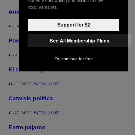
our very best writing and exclusive new
documentaries.
Analfabetas de emociones
Support for $2
12.16.16
POR
FÁTIMA VÉLEZ
See All Membership Plans
Poesía de la propaganda
12.01.16
POR
FÁTIMA VÉLEZ
Or, continue for free
El chiste espectral
11.11.16
POR
FÁTIMA VÉLEZ
Catarsis política
10.27.16
POR
FÁTIMA VÉLEZ
Entre pájaros