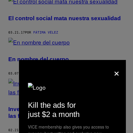
El control social mata nuestra sexualidad
03.21.17
POR
FÁTIMA VÉLEZ
En nombre del cuerpo
×
03.07.17
POR
FÁTIMA VÉLEZ
Kill the ads for
Inventemos una máquina para acabar con
just $2 a month
las fronteras
VICE membership also gives you access to
02.21.17
POR
FÁTIMA VÉLEZ