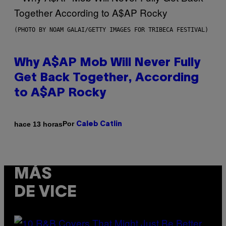
(PHOTO BY NOAM GALAI/GETTY IMAGES FOR TRIBECA FESTIVAL)
Why A$AP Mob Will Never Fully
Get Back Together, According
to A$AP Rocky
Por
hace 13 horas
Caleb Catlin
MÁS
DE VICE