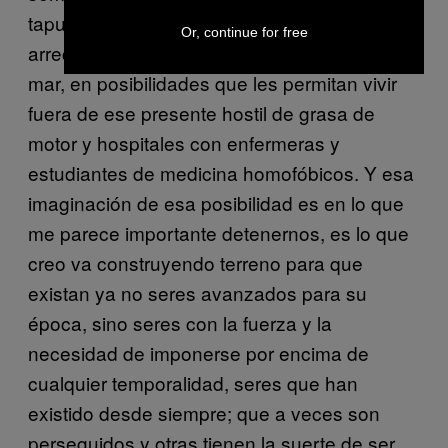
tapujos ni pudor del fervor y el calor y la
Or, continue for free
arrechera del cuerpo del amado a la orilla del
mar, en posibilidades que les permitan vivir
fuera de ese presente hostil de grasa de
motor y hospitales con enfermeras y
estudiantes de medicina homofóbicos. Y esa
imaginación de esa posibilidad es en lo que
me parece importante detenernos, es lo que
creo va construyendo terreno para que
existan ya no seres avanzados para su
época, sino seres con la fuerza y la
necesidad de imponerse por encima de
cualquier temporalidad, seres que han
existido desde siempre; que a veces son
perseguidos y otras tienen la suerte de ser