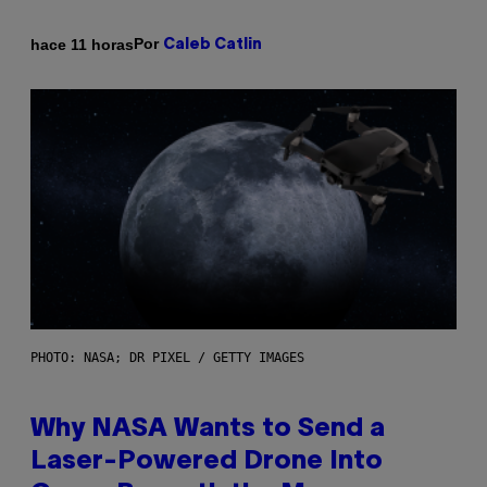
Por
hace 11 horas
Caleb Catlin
PHOTO: NASA; DR PIXEL / GETTY IMAGES
Why NASA Wants to Send a
Laser-Powered Drone Into