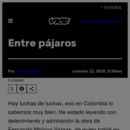
Saltar
+ ESPAÑOL
al
Abrir
contenido
SUBSCRIBE
NEWSLETTER
Menú
Entre pájaros
Por
octubre 13, 2016, 8:00am
Fátima Vélez
Compartir:
Hay luchas de luchas, eso en Colombia lo
sabemos muy bien. He estado leyendo con
detenimiento y admiración la obra de
Fernando Molano Vargas, de quien hablé en