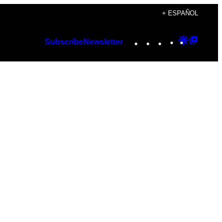
+ ESPAÑOL
Instagram
TikTok
YouTube
Google
Googl
Subscribe
Newsletter
Discover
Top
Posts