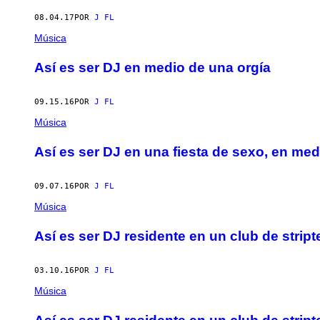
AUTHOR
08.04.17
POR
J FL
Música
Así es ser DJ en medio de una orgía
09.15.16
POR
J FL
Música
Así es ser DJ en una fiesta de sexo, en med
09.07.16
POR
J FL
Música
Así es ser DJ residente en un club de strip
03.10.16
POR
J FL
Música