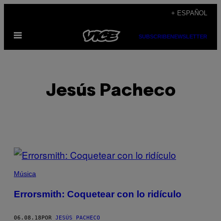
Saltar
+ ESPAÑOL
al
Abrir
contenido
SUBSCRIBE
NEWSLETTER
Menú
Jesús Pacheco
POSTS
BY
Música
THIS
Errorsmith: Coquetear con lo ridículo
AUTHOR
06.08.18
POR
JESÚS PACHECO