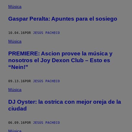
Música
Gaspar Peralta: Apuntes para el sosiego
10.04.16
POR
JESÚS PACHECO
Música
PREMIERE: Ascion provee la música y
nosotros el Joy Dexon Club – Esto es
“Nein!”
09.13.16
POR
JESÚS PACHECO
Música
DJ Oyster: la ostrica con mejor oreja de la
ciudad
06.09.16
POR
JESÚS PACHECO
Música