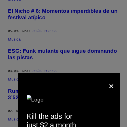
El Nicho # 6: Momentos imperdibles de un
festival atípico
05.09.16
POR
JESÚS PACHECO
Música
ESG: Funk mutante que sigue dominando
las pistas
03.03.16
POR
JESÚS PACHECO
×
Música
Rumpistol: emoción raver encapsulada en
3’52’’
02.18.16
POR
JESÚS PACHECO
Kill the ads for
Música
just $2 a month