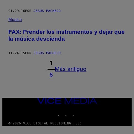
01.29.16
POR
JESÚS PACHECO
Música
FAX: Prender los instrumentos y dejar que
la música descienda
11.24.15
POR
JESÚS PACHECO
1
Más antiguo
8
VICE
MEDIA
INSTAGRAM
TIKTOK
YOUTUBE
© 2026 VICE DIGITAL PUBLISHING, LLC