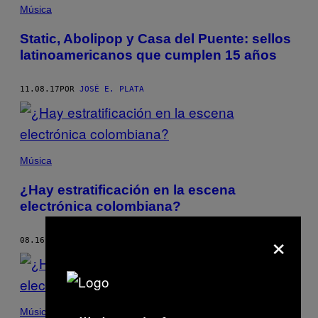
Música
Static, Abolipop y Casa del Puente: sellos
latinoamericanos que cumplen 15 años
11.08.17
POR
JOSÉ E. PLATA
Música
¿Hay estratificación en la escena
electrónica colombiana?
×
08.16.17
POR
JOSÉ E. PLATA
Música