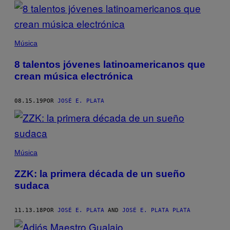
POSTS
BY
THIS
Música
AUTHOR
8 talentos jóvenes latinoamericanos que
crean música electrónica
08.15.19
POR
JOSÉ E. PLATA
Música
ZZK: la primera década de un sueño
sudaca
11.13.18
POR
JOSÉ E. PLATA
AND
JOSÉ E. PLATA PLATA