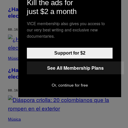
Kill the ads for
¿Hay estratificación en la escena
just $2 a month
electrónica colombiana?
VICE membership also gives you access to
our very best writing and exclusive new
08.16.17
POR
JOSÉ E. PLATA
documentaries.
Support for $2
Música
See All Membership Plans
¿Hay estratificación en la escena
electrónica colombiana?
Or, continue for free
08.16.17
POR
JOSÉ E. PLATA
Música