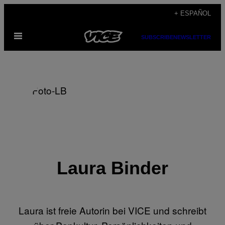
Saltar
+ ESPAÑOL
al
Abrir
contenido
SUBSCRIBE
NEWSLETTER
Menú
Laura Binder
Laura ist freie Autorin bei VICE und schreibt