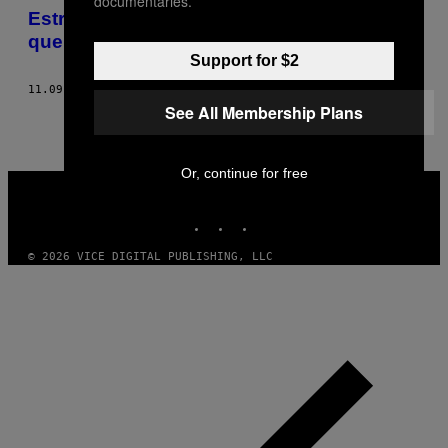
documentaries.
Estrellas del porno hablan de la última vez
que les rompieron el corazón
Support for $2
11.09.18
POR
REBECCA BADEN
AND
LAURA BINDER
See All Membership Plans
Or, continue for free
VICE
MEDIA
INSTAGRAM
TIKTOK
YOUTUBE
© 2026 VICE DIGITAL PUBLISHING, LLC