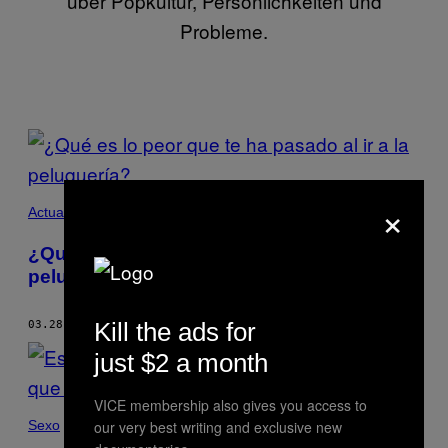
über Popkultur, Persönlichkeiten und
Probleme.
POSTS
BY
×
THIS
Actualidad
AUTHOR
¿Qué es lo peor que te ha pasado al ir a la
peluquería?
Kill the ads for
03.28.19
POR
LAURA BINDER
just $2 a month
VICE membership also gives you access to
our very best writing and exclusive new
Sexo