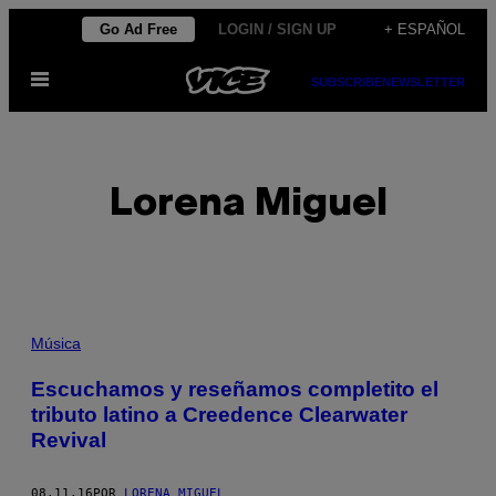
Saltar
Go Ad Free
LOGIN / SIGN UP
+ ESPAÑOL
al
Abrir
contenido
SUBSCRIBE
NEWSLETTER
Menú
Lorena Miguel
POSTS
Música
BY
Escuchamos y reseñamos completito el
tributo latino a Creedence Clearwater
THIS
Revival
AUTHOR
08.11.16
POR
LORENA MIGUEL