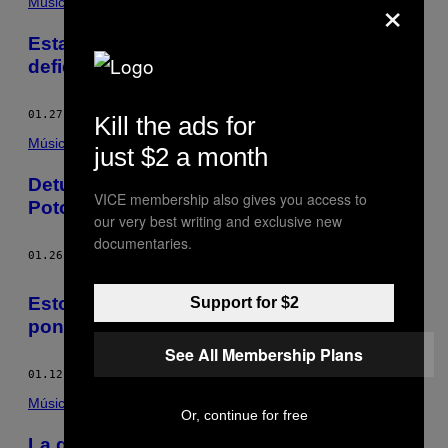
×
Música
Estas mujeres de la Ciudad de México se
defienden del machismo con punk rock
01.27.16
POR
LORENA MIGUEL
Kill the ads for
Música
just $2 a month
Detuvieron a Adán Cruz en San Luís
VICE membership also gives you access to
Potosí por abuso sexual a menores
our very best writing and exclusive new
documentaries.
01.26.16
POR
LORENA MIGUEL
Esto es lo que pasa cuando Joy Division
Support for $2
pone la música para un ballet
See All Membership Plans
01.12.16
POR
LORENA MIGUEL
Música
Or, continue for free
La gente está despidiendo a David Bowie