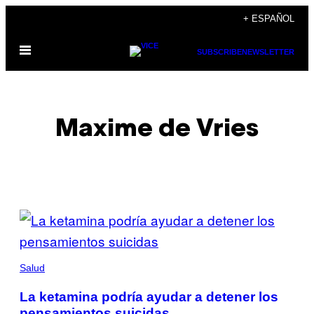
Saltar
+ ESPAÑOL
al
Abrir
contenido
SUBSCRIBE
NEWSLETTER
Menú
Maxime de Vries
POSTS
BY
THIS
Salud
AUTHOR
La ketamina podría ayudar a detener los
pensamientos suicidas