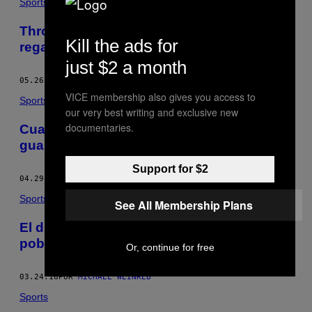
Sports
Throwback Thursday: José Canseco
Kill the ads for
regala un home run y hace el ridículo
just $2 a month
05.26.16
POR
MICHAEL WEINREB
VICE membership also gives you access to
Sports
our very best writing and exclusive new
documentaries.
Cuando Rocky Marciano colgó los
guantes
Support for $2
04.29.16
POR
MICHAEL WEINREB
Sports
See All Membership Plans
El día que Randy Johnson pulverizó a una
pobre paloma
Or, continue for free
03.24.16
POR
MICHAEL WEINREB
Sports