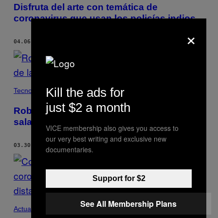
Disfruta del arte con temática de
coronavirus que usan los policías indios
×
04.06.20
POR
PALLAVI PUNDIR
Kill the ads for
Tecnología
just $2 a month
Robots podrían trabajar pronto en las
salas de la India por COVID 19
VICE membership also gives you access to
our very best writing and exclusive new
03.30.20
POR
PALLAVI PUNDIR
documentaries.
Support for $2
See All Membership Plans
Actualidad