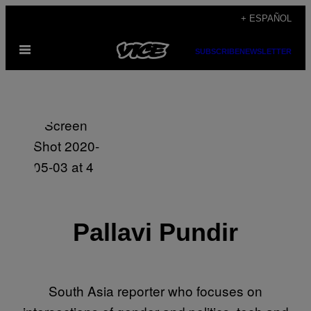
Saltar
+ ESPAÑOL
al
Abrir
contenido
SUBSCRIBE
NEWSLETTER
Menú
Pallavi Pundir
South Asia reporter who focuses on