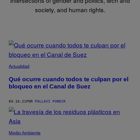
intersections of gender and politics, tech and
society, and human rights.
POSTS
BY
THIS
Actualidad
AUTHOR
Qué ocurre cuando todos te culpan por el
bloqueo en el Canal de Suez
04.16.21
POR
PALLAVI PUNDIR
Medio Ambiente