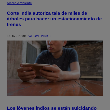
Medio Ambiente
Corte india autoriza tala de miles de
árboles para hacer un estacionamiento de
trenes
10.07.19
POR
PALLAVI PUNDIR
Los jóvenes indios se están suicidando