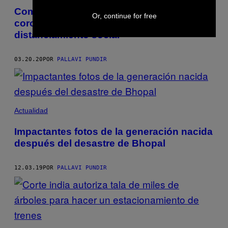
Como una persona introvertida, el
Or, continue for free
coronavirus es la excusa perfecta para mi
distanciamiento social
03.20.20
POR
PALLAVI PUNDIR
Actualidad
Impactantes fotos de la generación nacida
después del desastre de Bhopal
12.03.19
POR
PALLAVI PUNDIR