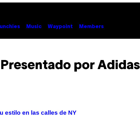
unchies
Music
Waypoint
Members
Presentado por Adidas
estilo en las calles de NY