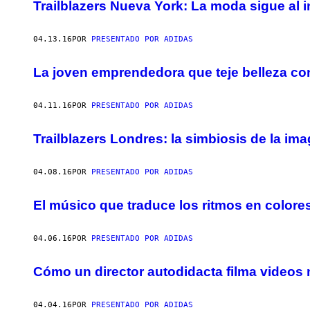
AUTHOR
Trailblazers Nueva York: La moda sigue al i
04.13.16
POR
PRESENTADO POR ADIDAS
La joven emprendedora que teje belleza co
04.11.16
POR
PRESENTADO POR ADIDAS
Trailblazers Londres: la simbiosis de la im
04.08.16
POR
PRESENTADO POR ADIDAS
El músico que traduce los ritmos en colores 
04.06.16
POR
PRESENTADO POR ADIDAS
Cómo un director autodidacta filma videos m
04.04.16
POR
PRESENTADO POR ADIDAS