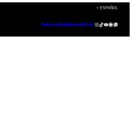
+ ESPAÑOL
Instagram
TikTok
YouTube
Google Discover
Google Top Posts
Subscribe
Newsletter